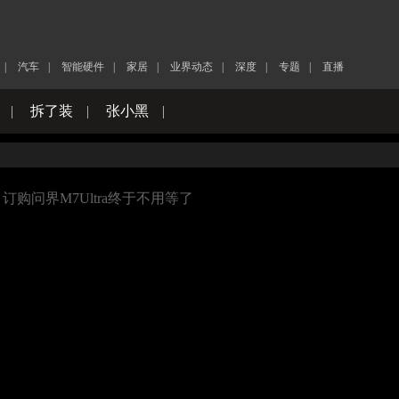
|
汽车
|
智能硬件
|
家居
|
业界动态
|
深度
|
专题
|
直播
|
拆了装
|
张小黑
|
订购问界M7Ultra终于不用等了