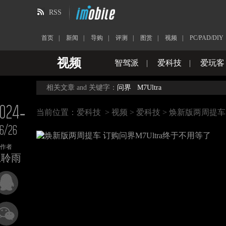
RSS
首页
|
新闻
|
导购
|
评测
|
图赏
|
视频
|
PC/PAD/DIY
视频
智驾派
|
爱科技
|
爱玩客
相关文章 and 关键字：
问界
M7Ultra
024-
当前位置：
爱科技
>
视频
>
爱科技
> 焕新版两周提车 
6/26
作者
王聆雨