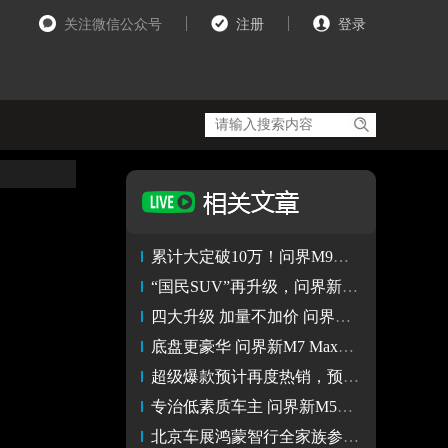
关注微信公众号
注册
登录
累计大定破10万！问界M9稳坐中国市场50万以上豪华车销量NO.1
“国民SUV”再升级，问界新M7 Ultra售28.98万起，上市即交付
四大升级 加量不加价 问界新M7 Ultra上市 28.98万起
底盘更豪华 问界新M7 Max焕新版将升级CDC连续可变阻尼减震器
超级爆款预计再度热销，预售29.8万起的问界新M7 Max焕新版来了
专治低素质车主 问界新M5遥控泊车体验
北京车展鸿蒙智行全家族参展 新晋成员享界S9与问界新M5炫目首秀