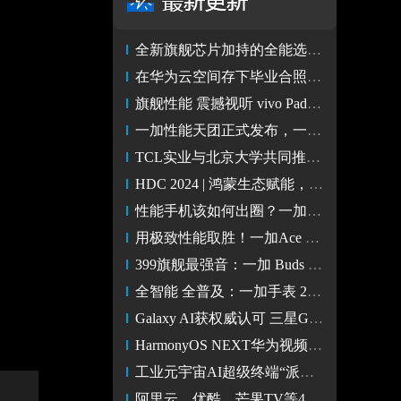
全新旗舰芯片加持的全能选手 vivo Pad3评测
在华为云空间存下毕业合照，珍藏青春回忆不遗漏
旗舰性能 震撼视听 vivo Pad3平板2499元起震撼登场！
一加性能天团正式发布，一加 Ace 3 Pro 售价 3199 元起
TCL实业与北京大学共同推进产研融合，共启光伏产业新思维
HDC 2024 | 鸿蒙生态赋能，华为音乐持续引领高品质音乐体验
性能手机该如何出圈？一加Ace 3 Pro告诉你答案
用极致性能取胜！一加Ace 3 Pro图赏
399旗舰最强音：一加 Buds 3图赏
全智能 全普及：一加手表 2图赏
Galaxy AI获权威认可 三星Galaxy S24系列MWC上海斩获重量级奖项
HarmonyOS NEXT华为视频：从交互到技术全面升级
工业元宇宙AI超级终端“派中心一体机”问世
阿里云、优酷、芒果TV等40多款音视频类SDK适配原生鸿蒙