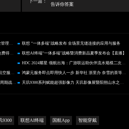
下一篇：
告诉你答案
Moka Ascend 2024｜势在·人为，技术创新 激发企业管理内在效能
联想 “一体多端”战略发布 全场景无缝连接的应用与服务
京东“先人一步”预约一加 Ace 3 Pro 参与集卡活动免费得新品
联想AI终端“一体多端”战略暨消费新品夏季发布会【直播】
HDC 2024耀星·领航出海：广游联运助伙伴流水规模二次增长
加速推进全量版本开发，鸿蒙原生版国航App引领航空服务新潮流
鸿蒙元服务即点即用快人一步 新华社 浙里办 奈雪的茶等体验革新
数码品类以旧换新订单量同比增长150% 京东618全周期战报出炉
天玑9300系列赋能超强影像力 天玑影像展暨阳朔山水之美Vlog
9300
联想AI终端
国航App
智能穿戴