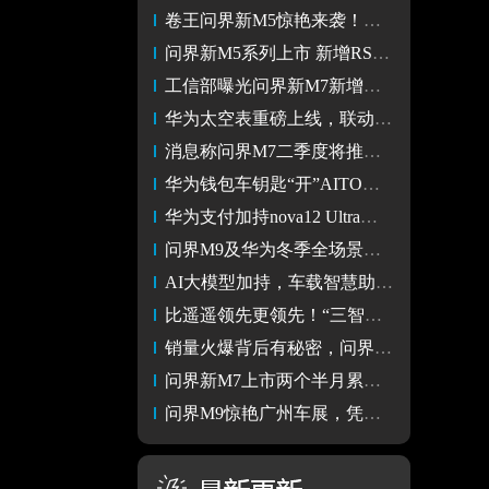
卷王问界新M5惊艳来袭！不仅更好看也更好开
问界新M5系列上市 新增RS版本 智驾能力提升 24.98起
工信部曝光问界新M7新增版本，销冠产品实力再上新台阶
华为太空表重磅上线，联动问界M9开启智慧出行新体验
消息称问界M7二季度将推出改款车型？华为对此暂未回应
华为钱包车钥匙“开”AITO问界，智慧出行更便捷
华为支付加持nova12 Ultra和问界M9，智感支付、人脸支付随心用
问界M9及华为冬季全场景发布会今日举行问界M9和nova 12系列亮相
AI大模型加持，车载智慧助手小艺成问界M9的 “最强大脑”
比遥遥领先更领先！“三智天花板”问界新M7打造体验新标杆
销量火爆背后有秘密，问界新M7智慧泊车堪称“黑科技”
问界新M7上市两个半月累计大定突破10万台
问界M9惊艳广州车展，凭借过硬产品力脱颖而出