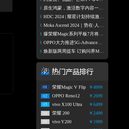
原生鸿蒙，激活数字内容一池活水
HDC 2024 | 耀星计划持续激励鸿蒙原生应用、元服务创新
Moka Ascend 2024｜势在·人为，技术创新 激发企业管理内在效能
爆荣耀Magic系列平板7月将发布，首发AI护眼新技术
OPPO大力推进5G-Advanced技术，助力5G进入新里程碑
焕新版两周提车 订购问界M7Ultra终于不用等了
荣耀Magic V Flip
￥4999
OPPO Reno12
￥2699
vivo X100 Ultra
￥6499
荣耀 200
￥2499
vivo Y200
￥1999