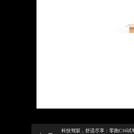
科技驾驭，舒适尽享：零跑C16试