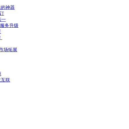
焦的神器
订
第一
服务升级
展
！
市场拓展
源
效互联