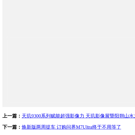
上一篇：
天玑9300系列赋能超强影像力 天玑影像展暨阳朔山水之
下一篇：
焕新版两周提车 订购问界M7Ultra终于不用等了