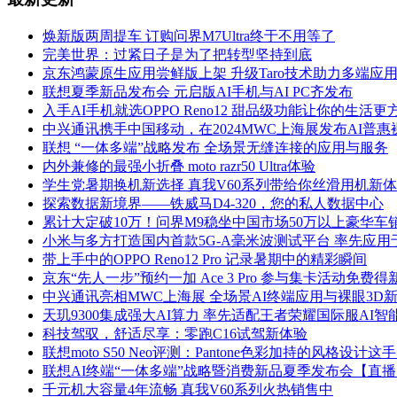
焕新版两周提车 订购问界M7Ultra终于不用等了
完美世界：过紧日子是为了把转型坚持到底
京东鸿蒙原生应用尝鲜版上架 升级Taro技术助力多端应
联想夏季新品发布会 元启版AI手机与AI PC齐发布
入手AI手机就选OPPO Reno12 甜品级功能让你的生活更
中兴通讯携手中国移动，在2024MWC上海展发布AI普惠
联想 “一体多端”战略发布 全场景无缝连接的应用与服务
内外兼修的最强小折叠 moto razr50 Ultra体验
学生党暑期换机新选择 真我V60系列带给你丝滑用机新
探索数据新境界——铁威马D4-320，您的私人数据中心
累计大定破10万！问界M9稳坐中国市场50万以上豪华车销
小米与多方打造国内首款5G-A毫米波测试平台 率先应用
带上手中的OPPO Reno12 Pro 记录暑期中的精彩瞬间
京东“先人一步”预约一加 Ace 3 Pro 参与集卡活动免费得
中兴通讯亮相MWC上海展 全场景AI终端应用与裸眼3D
天玑9300集成强大AI算力 率先适配王者荣耀国际服AI
科技驾驭，舒适尽享：零跑C16试驾新体验
联想moto S50 Neo评测：Pantone色彩加持的风格设计
联想AI终端“一体多端”战略暨消费新品夏季发布会【直
千元机大容量4年流畅 真我V60系列火热销售中