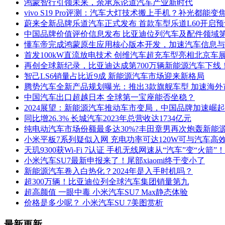
鸿蒙智行引领未来，余承东论道汽车产业新时代
vivo S19 Pro评测：汽车大灯技术搬上手机？补光都能变
蔚来全新品牌乐道汽车正式发布 首款车型乐道L60开启预
中国品牌价值评价信息发布 比亚迪位列汽车及配件领域
懂车帝完成鸿蒙原生应用核心版本开发，加速汽车信息与
首发100kW直流放电技术 创维汽车超充车型亮相北京车
再创全球新纪录，比亚迪达成第700万辆新能源汽车下线
智己LS6销量占比近9成 新能源汽车市场迎来新格局
腾势汽车全新产品规划曝光：推出3款旗舰车型 加速海外
中国汽车出口超越日本 全球第一宝座能否坐稳？
2024展望：新能源汽车推动车市变局，中国品牌加速崛起
同比增26.3% 长城汽车2023年总营收达1734亿元
纯电动汽车市场份额最多达30%?丰田章男再次炮轰新能
小米平板7系列疑似入网 充电功率可达120W可与汽车高
天玑9300获Wi-Fi 7认证 手机无线网速从“汽车”变“火箭”！
小米汽车SU7最新申报来了！尾部xiaomi终于变小了
新能源汽车卷入白热化？2024年是入手时机吗？
超300万辆！比亚迪位列全球汽车集团销量第九
超高颜值 一眼中毒 小米汽车SU7 Max静态体验
价格是多少呢？ 小米汽车SU 7美图赏析
最新更新