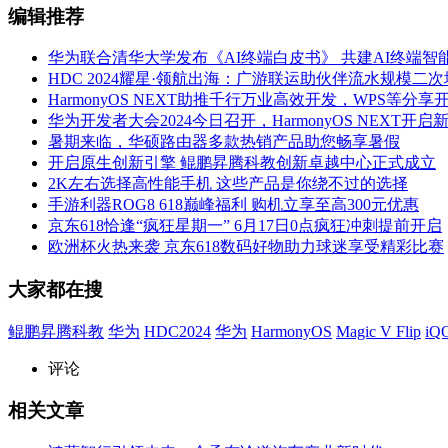
编辑推荐
华为联合清华大学发布《AI终端白皮书》 共建AI终端智
HDC 2024耀星·领航出海：广游联运助伙伴流水规模二
HarmonyOS NEXT助推千行万业高效开发，WPS等分
华为开发者大会2024今日召开，HarmonyOS NEXT开启
暑期来临，华硕路由器多款热销产品助您畅享暑假
开启原生创新引擎 鲲鹏昇腾科教创新卓越中心正式成立
2K左右选择高性能手机 这些产品是你绕不过的选择
手游利器ROG8 618巅峰福利 购机立享至高300元优惠
京东618恰逢“疯狂星期一” 6月17日0点疯狂冲刺提前开启
欧洲杯火热来袭 京东618数码好物助力球迷享受精彩比赛
大家都在搜
鲲鹏昇腾科教
华为
HDC2024
华为
HarmonyOS
Magic V Flip
iQ
评论
相关文章