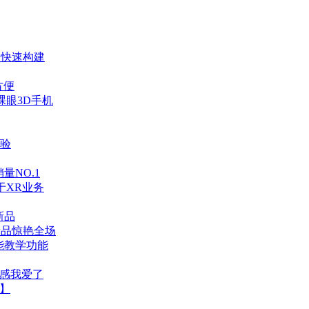
用快速构建
方便
裸眼3D手机
体验
量NO.1
于XR业务
新品
新品惊艳全场
智能教学功能
这手感我爱了
播】