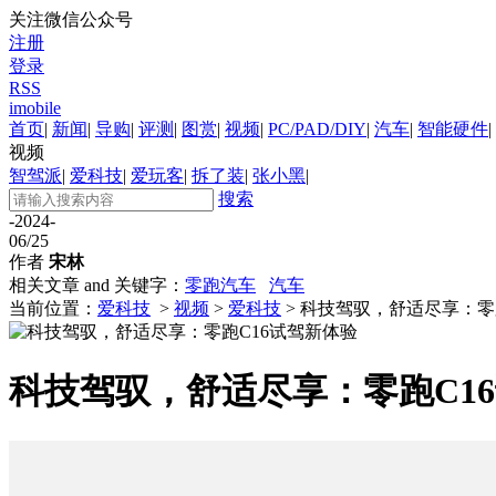
关注微信公众号
注册
登录
RSS
imobile
首页
|
新闻
|
导购
|
评测
|
图赏
|
视频
|
PC/PAD/DIY
|
汽车
|
智能硬件
|
视频
智驾派
|
爱科技
|
爱玩客
|
拆了装
|
张小黑
|
搜索
-2024-
06/25
作者
宋林
相关文章 and 关键字：
零跑汽车
汽车
当前位置：
爱科技
>
视频
>
爱科技
> 科技驾驭，舒适尽享：零
科技驾驭，舒适尽享：零跑C1