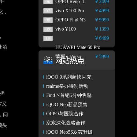
不
OPPO Reno11
￥2499
vivo X100 Pro
￥4999
化，
OPPO Find N3
￥9999
vivo Y100
￥1399
。
￥6499
让泊
HUAWEI Mate 60 Pro
荣耀V Purse
￥5999
iQOO 9系列超快闪充
realme举办特别活动
量担
Find N首销5分钟售罄
7又
iQOO Neo新品预售
OPPO与医院合作
，问
京东深化战略合作
领头
iQOO Neo5S双芯升级