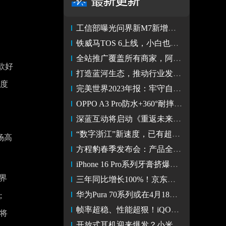
工信部曝光问界新M7新增版本，销冠产品实力再上新台阶
铁威马TOS 6上线，小白也能轻松玩转NAS
全站推广覆盖所有商家，阿里妈妈给生意增长加杠杆
款好
打造蓝河生态，推动行业发展 vivo蓝河操作系统创新赛落幕
热度
完美世界2023年报：牢守自研优势，内容革新是未来变量
OPPO A3 Pro防水+360°耐摔，售价1999元起
深蓝互动将启动《重返未来：1999》鸿蒙原生应用开发
“数字浙江”新速度，已有超300款应用加入鸿蒙生态
场高
方程豹春季发布会：产品全家桶亮相、豹5定义新能源越野标准
iPhone 16 Pro系列牙膏挤爆？容量将256GB起步 并有30余项改进
界
三年同比增长100%！京东与奔图战略合作共建国产打印生态
华为Pura 70系列或在4月18日开卖？恰逢华为Ascend P1发布日期
；
帧率超稳、性能超狠！iQOO Z9 Turbo性能看齐旗舰表现
都将
开放式耳机迎来爆发？小米开放式耳机试听体验