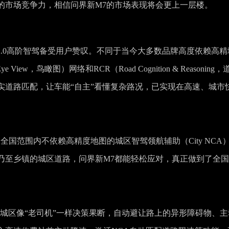
的市场竞争力，相信问界新M7的市场表现将会更上一层楼。
S 2.0高阶智驾备受用户赞叹。不同于当今大多数品牌高度依赖高精
e View，鸟瞰图）网络和RCR（Road Cognition & Reasoning，
实道路匹配，让车能“自主”看懂复杂路况，已实现在高速、城市
全国范围内不依赖高精度地图的城区智驾领航辅助（City NCA
乃至乡镇的城区道路，问界新M7都能轻松应对，真正做到了全
城区像“老司机”一样决策果断，自动避让路上的异形障碍物、主