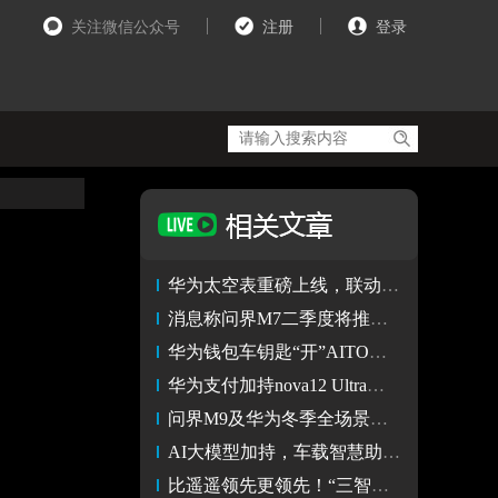
关注微信公众号
注册
登录
华为太空表重磅上线，联动问界M9开启智慧出行新体验
消息称问界M7二季度将推出改款车型？华为对此暂未回应
华为钱包车钥匙“开”AITO问界，智慧出行更便捷
华为支付加持nova12 Ultra和问界M9，智感支付、人脸支付随心用
问界M9及华为冬季全场景发布会今日举行问界M9和nova 12系列亮相
AI大模型加持，车载智慧助手小艺成问界M9的 “最强大脑”
比遥遥领先更领先！“三智天花板”问界新M7打造体验新标杆