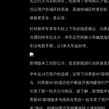
礼让行人与非机动车，也新增了智驾模式下驶
仅让用户在城区转高速、高速转城区时更轻松
体验更安全、更从容。
针对狭窄车库等不好上下车的场景痛点，问界新
当遇到停车位太小，停车后空间狭小等尴尬场
车没有新手期，让5米大车超好停。
新
增
版本工信部公示，促进新能源行业快速发
半年近18万用户的选择，证明了问界新M7获
当，问界新M7的成功也不断提升着鸿蒙智行
引发了新一轮关注与热议。据了解，新增版本
界新M7新增版本与现有在售款一起丰富了用
羊”地位，助推问界汽车销量持续上涨的同时