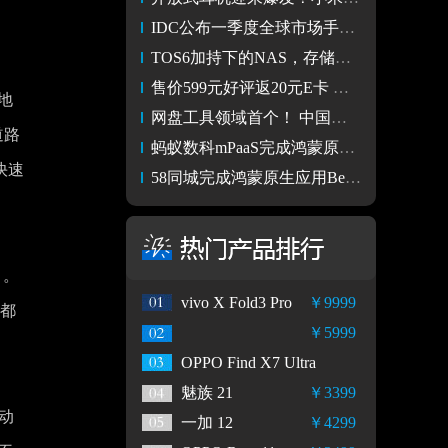
IDC公布一季度全球市场手机出货数据 iPhone销量大跌近10%
TOS6加持下的NAS，存储数据焦虑的终结者
售价599元好评返20元E卡 京东先人一步上线有道词典笔S6 Pro
地
网盘工具领域首个！ 中国移动云盘完成原生鸿蒙核心版本开发
道路
蚂蚁数科mPaaS完成鸿蒙原生Beta版开发 加速上千应用鸿蒙化
快速
58同城完成鸿蒙原生应用Beta版本开发，生活服务体验再进阶
）。
vivo X Fold3 Pro
￥9999
国都
￥5999
OPPO Find X7 Ultra
魅族 21
￥3399
动
一加 12
￥4299