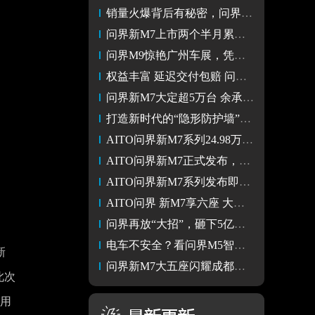
销量火爆背后有秘密，问界新M7智慧泊车堪称“黑科技”
问界新M7上市两个半月累计大定突破10万台
问界M9惊艳广州车展，凭借过硬产品力脱颖而出
权益丰富 延迟交付包赔 问界新M7大定45天破70000台
问界新M7大定超5万台 余承东发文：起死回生，真不容易
打造新时代的“隐形防护墙”，问界新M7硬刚理想L7
AITO问界新M7系列24.98万元起售，发布即交付
AITO问界新M7正式发布，车载智慧助手小艺让智驾体验再进化
AITO问界新M7系列发布即交付 售价24.98万元起
AITO问界 新M7享六座 大五座 发布会【视频直播】
问界再放“大招”，砸下5亿升级的新M7大五座将带来什么？
电车不安全？看问界M5智驾版如何一键消除疑虑
新
问界新M7大五座闪耀成都车展舞台，25.8万起预售掀起市场热潮！
此次
馈用