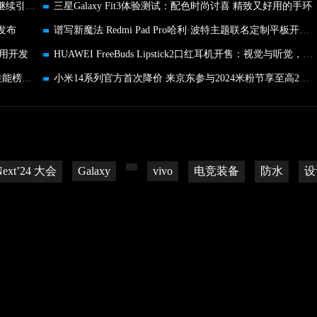
华为P系列正式更名为Pura 在设计美学和影像方面继续引领行业
三星Galaxy Fit3体验测试：配色时尚讨喜 精致又好用的手环
发布
谱写新魔法 Redmi Pad Pro哈利·波特主题联名定制平板开箱解析
用开发
HUAWEI FreeBuds Lipstick2口红耳机开售：视觉与听觉，双重悦己
最强性能旗舰 ROG 8 Pro拿下鲁大师2024 Q1手机性能榜第一
小米14系列官方首次降价 来京东参与2024米粉节享至高24期免息
 Next’24 大会
Galaxy
vivo
电竞装备
防水
设