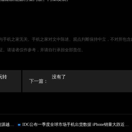
与手机之家无关。手机之家对文中陈述、观点判断保持中立，不对所包含
证。请读者仅作参考，并请自行承担全部责任。
玩转
没有了
下一篇：
方程豹春季发布会：产品全家桶亮相、豹5定义新能源越野标准
IDC公布一季度全球市场手机出货数据 iPhone销量大跌近10%