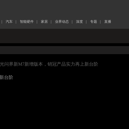
|
汽车
|
智能硬件
|
家居
|
业界动态
|
深度
|
专题
|
直播
曝光问界新M7新增版本，销冠产品实力再上新台阶