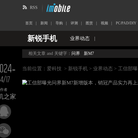
RSS
首页
|
新闻
|
导购
|
评测
|
图赏
|
视频
|
PC/PAD/DIY
新锐手机
业界动态
|
相关文章 and 关键字：
问界
新M7
024-
当前位置：
爱科技
>
新锐手机
>
业界动态
> 工信部
4/17
作者
机之家