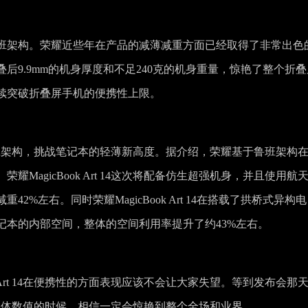
班架构。荣耀近些年在产品的减薄减重方面已经取得了非常出色
以折叠后9.9mm的机身厚度和不足240克的机身重量，惊艳了整个折
望继续突破折叠屏手机的便携性上限。
用同款的鲁班架构，挑战笔记本的轻薄新高度。据介绍，荣耀基于鲁班架构
MagicBook Art 14这次将配备仿生超强机身，并且使用航
%左右。同时荣耀MagicBook Art 14在搭载了拱桥式异构电
记本的内部空间，整体的空间利用率提升了约43%左右。
k Art 14在便携性的方面表现应该不会让大家失望。等到发布会那
量和厚度具体数值的时候，相信一定会惊艳到整个全场和业界。