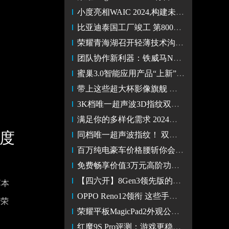
小度亮相WAIC 2024,构建未来全场景智能生活
比亚迪泰国工厂竣工 第800万辆新能源汽车正式下线
荣耀青海湖召开轻薄技术沟通会，行业首发轻薄鲁班架构
团队协作新利器：铁威马NAS引领高效办公新时代
蜜巢3.0智能应用产品“上新” 智能舆情V助手1.0闪亮登场
带上这些超大杯影像旗舰 在夏天来一场说走就走的旅行
3K档唯一超声波3D指纹双芯旗舰 iQOO Neo9S Pro+将7.11发布
满足你的多样化需求 2024年年中直屏手机推荐
高度
同档唯一超声波指纹！ 双芯战神iQOO Neo9S Pro+图赏
百万纯电豪车价格腰斩你会不会买？
免费畅享价值3万元高阶功能包，阿尔法S先行版PRO 24.68万元起
【四六开】8Gen3领先版的红魔能买吗：红魔9S Pro优缺点评
薄本
OPPO Reno12领衔 这些手机是自拍的一把好手
了荣
荣耀平板MagicPad2外观公布：延续家族设计风格 主打时尚精致
红魔9S Pro评测：游戏更稳更极致 AI陪你玩游戏很欢乐