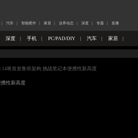
|
汽车
|
智能硬件
|
家居
|
业界动态
|
深度
|
专题
|
直播
|
深度
|
手机
|
PC/PAD/DIY
|
汽车
|
家居
|
k Art 14将首发鲁班架构 挑战笔记本便携性新高度