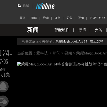
RSS
首页
|
新闻
|
导购
|
评测
|
图赏
|
视频
|
PC/PAD/DIY
新闻
智能硬件
|
行情
|
要闻
相关文章 and 关键字：
荣耀MagicBook Art 14
鲁班架构
024-
当前位置：
爱科技
>
新闻
>
要闻
> 荣耀MagicBoo
7/05
作者
李明亮