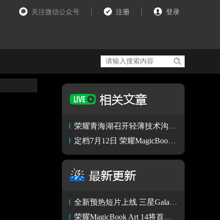
关注微信公众号
注册
登录
荣耀青海湖召开轻薄技术沟通会，行业首发轻薄鲁班架构
定档7月12日 荣耀MagicBook Art 14将与荣耀Magic V3一起发布
全新预热短片上线 三星Galaxy Unpacked带来更多可能
荣耀MagicBook Art 14将首发鲁班架构 挑战笔记本便携性新高度