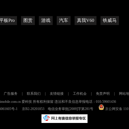
平板Pro
图赏
游戏
汽车
真我V60
铁威马
广告服务
|
联系我们
|
友情链接
|
工作机会
|
免责声明
|
网站
021 imobile.com.cn 爱科技 所有权利保留 违法和不良信息举报电话：010-59601436
061605号-1
京B2-20201853 电信业务审批[2009]字第281号
京公网安备 1101