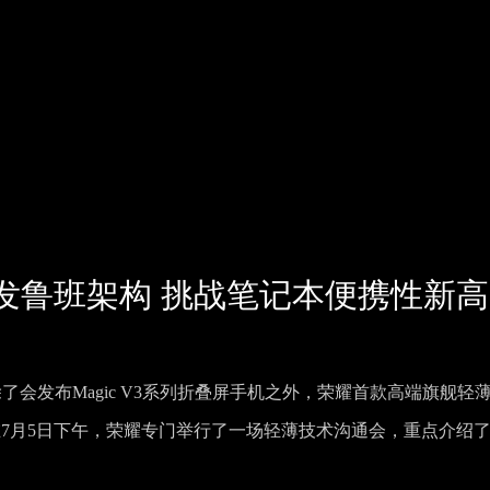
 14将首发鲁班架构 挑战笔记本便携性新
了会发布Magic V3系列折叠屏手机之外，荣耀首款高端旗舰轻
同问世。在7月5日下午，荣耀专门举行了一场轻薄技术沟通会，重点介绍