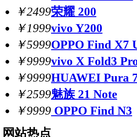
￥2499
荣耀 200
￥1999
vivo Y200
￥5999
OPPO Find X7 U
￥9999
vivo X Fold3 Pr
￥9999
HUAWEI Pura 7
￥2599
魅族 21 Note
￥9999
OPPO Find N3
网站热点