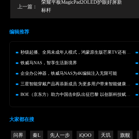
荣耀平板MagicPad2OLED护眼好屏新
上一篇：
标杆
编辑推荐
秒级起播、全局未成年人模式，鸿蒙原生版芒果TV还有哪些惊喜？
铁威马NAS，智享生活新境界
企业办公神器，铁威马NAS为4K编辑注入无限可能
三星智能穿戴产品再添新成员 为更多用户带来智能健康新体验
BOE（京东方）助力中国击剑队出征巴黎 以创新科技赋能体育向新
大家都在搜
问界
秦L
先人一步
iQOO
天玑
旗舰