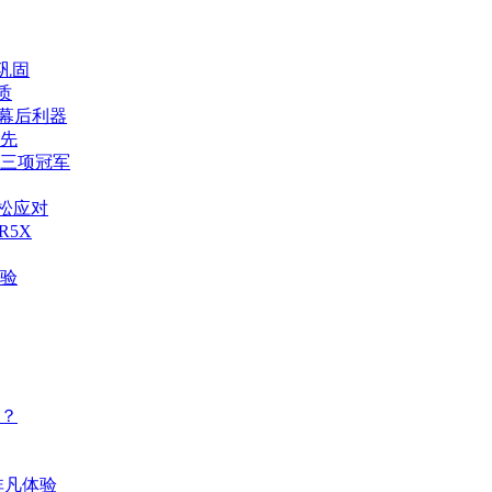
再巩固
质
的幕后利器
先
赛三项冠军
轻松应对
R5X
验
喜？
戏非凡体验