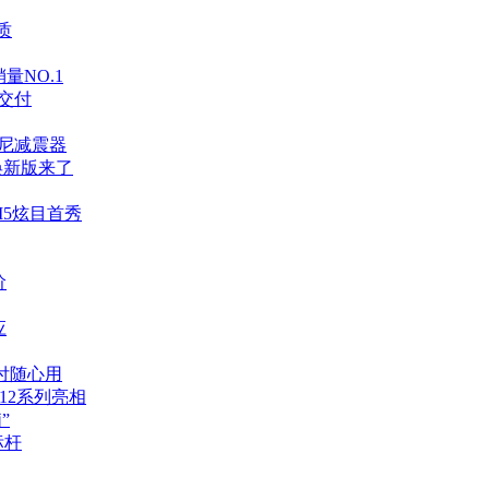
质
量NO.1
即交付
阻尼减震器
焕新版来了
M5炫目首秀
阶
应
支付随心用
12系列亮相
”
标杆