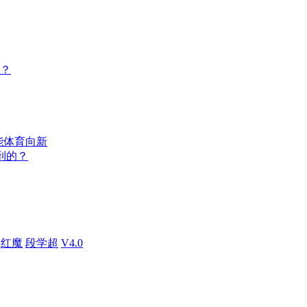
喜？
能体育向新
到的？
红魔
段学超
V4.0