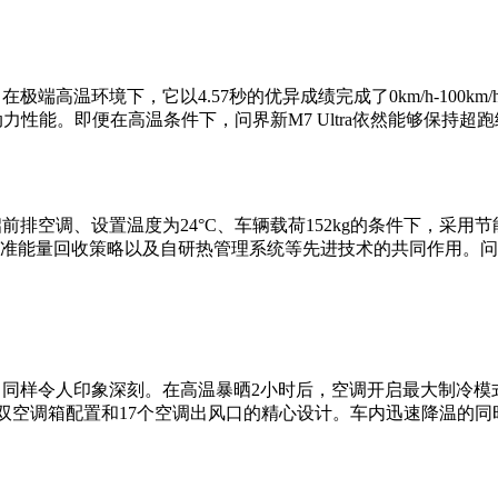
在极端高温环境下，它以4.57秒的优异成绩完成了0km/h-100
强大动力性能。即便在高温条件下，问界新M7 Ultra依然能够
开启前排空调、设置温度为24°C、车辆载荷152kg的条件下，采
、精准能量回收策略以及自研热管理系统等先进技术的共同作用。问界
能力同样令人印象深刻。在高温暴晒2小时后，空调开启最大制冷模式
后排双空调箱配置和17个空调出风口的精心设计。车内迅速降温