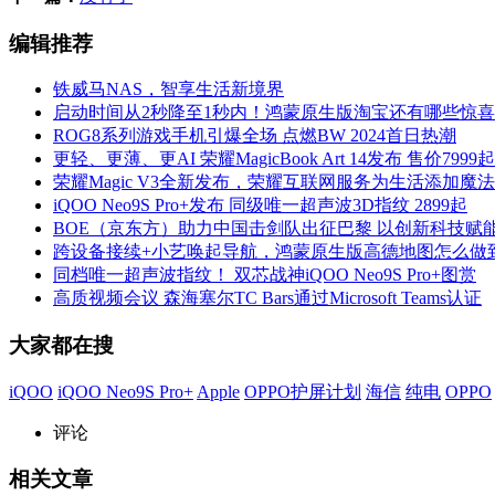
编辑推荐
铁威马NAS，智享生活新境界
启动时间从2秒降至1秒内！鸿蒙原生版淘宝还有哪些惊
ROG8系列游戏手机引爆全场 点燃BW 2024首日热潮
更轻、更薄、更AI 荣耀MagicBook Art 14发布 售价7999起
荣耀Magic V3全新发布，荣耀互联网服务为生活添加魔法
iQOO Neo9S Pro+发布 同级唯一超声波3D指纹 2899起
BOE（京东方）助力中国击剑队出征巴黎 以创新科技赋
跨设备接续+小艺唤起导航，鸿蒙原生版高德地图怎么做
同档唯一超声波指纹！ 双芯战神iQOO Neo9S Pro+图赏
高质视频会议 森海塞尔TC Bars通过Microsoft Teams认证
大家都在搜
iQOO
iQOO Neo9S Pro+
Apple
OPPO护屏计划
海信
纯电
OPPO
评论
相关文章