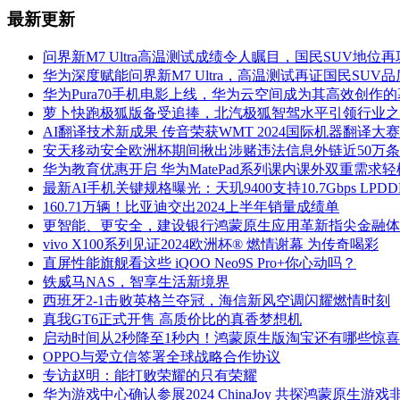
最新更新
问界新M7 Ultra高温测试成绩令人瞩目，国民SUV地位
华为深度赋能问界新M7 Ultra，高温测试再证国民SUV品
华为Pura70手机电影上线，华为云空间成为其高效创作
萝卜快跑极狐版备受追捧，北汽极狐智驾水平引领行业之
AI翻译技术新成果 传音荣获WMT 2024国际机器翻译大
安天移动安全欧洲杯期间揪出涉赌违法信息外链近50万条
华为教育优惠开启 华为MatePad系列课内课外双重需求
最新AI手机关键规格曝光：天玑9400支持10.7Gbps LPDD
160.71万辆！比亚迪交出2024上半年销量成绩单
更智能、更安全，建设银行鸿蒙原生应用革新指尖金融体
vivo X100系列见证2024欧洲杯® 燃情谢幕 为传奇喝彩
直屏性能旗舰看这些 iQOO Neo9S Pro+你心动吗？
铁威马NAS，智享生活新境界
西班牙2-1击败英格兰夺冠，海信新风空调闪耀燃情时刻
真我GT6正式开售 高质价比的真香梦想机
启动时间从2秒降至1秒内！鸿蒙原生版淘宝还有哪些惊
OPPO与爱立信签署全球战略合作协议
专访赵明：能打败荣耀的只有荣耀
华为游戏中心确认参展2024 ChinaJoy 共探鸿蒙原生游