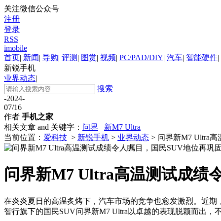
关注微信公众号
注册
登录
RSS
imobile
首页
|
新闻
|
导购
|
评测
|
图赏
|
视频
|
PC/PAD/DIY
|
汽车
|
智能硬件
|
新锐手机
业界动态
|
搜索
-2024-
07/16
作者
手机之家
相关文章 and 关键字：
问界
新M7 Ultra
当前位置：
爱科技
>
新锐手机
>
业界动态
> 问界新M7 Ult
问界新M7 Ultra高温测试成
在炎炎夏日的高温炙烤下，汽车市场的竞争也愈发激烈。近期，
智行旗下的国民SUV问界新M7 Ultra以卓越的表现脱颖