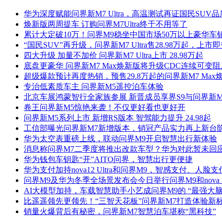
华为深度赋能问界新M7 Ultra，高温测试再证国民SUV品
焕新版两周提车 订购问界M7Ultra终于不用等了
累计大定破10万！问界M9稳坐中国市场50万以上豪华车销
“国民SUV”再升级，问界新M7 Ultra售28.98万起，上市
四大升级 加量不加价 问界新M7 Ultra上市 28.98万起
底盘更豪华 问界新M7 Max焕新版将升级CDC连续可变
超级爆款预计再度热销，预售29.8万起的问界新M7 Max
专治低素质车主 问界新M5遥控泊车体验
北京车展鸿蒙智行全家族参展 新晋成员享界S9与问界新
卷王问界新M5惊艳来袭！不仅更好看也更好开
问界新M5系列上市 新增RS版本 智驾能力提升 24.98起
工信部曝光问界新M7新增版本，销冠产品实力再上新台
华为太空表重磅上线，联动问界M9开启智慧出行新体验
消息称问界M7二季度将推出改款车型？华为对此暂未回
华为钱包车钥匙“开”AITO问界，智慧出行更便捷
华为支付加持nova12 Ultra和问界M9，智感支付、人脸
问界M9及华为冬季全场景发布会今日举行问界M9和nova 
AI大模型加持，车载智慧助手小艺成问界M9的 “最强大脑
比遥遥领先更领先！“三智天花板”问界新M7打造体验新
销量火爆背后有秘密，问界新M7智慧泊车堪称“黑科技”