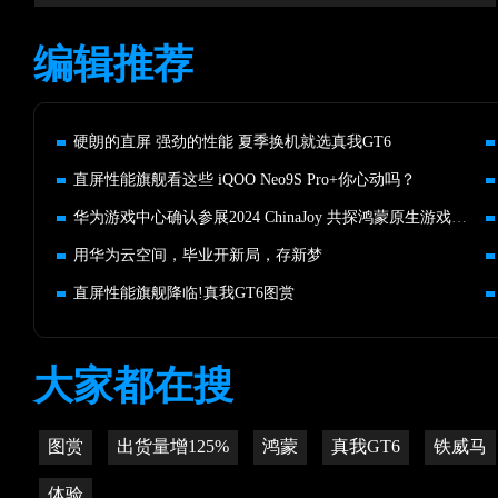
编辑推荐
硬朗的直屏 强劲的性能 夏季换机就选真我GT6
直屏性能旗舰看这些 iQOO Neo9S Pro+你心动吗？
华为游戏中心确认参展2024 ChinaJoy 共探鸿蒙原生游戏非凡体验
用华为云空间，毕业开新局，存新梦
直屏性能旗舰降临!真我GT6图赏
大家都在搜
图赏
出货量增125%
鸿蒙
真我GT6
铁威马
体验