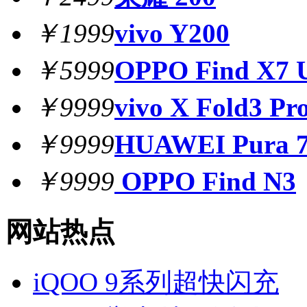
￥1999
vivo Y200
￥5999
OPPO Find X7 U
￥9999
vivo X Fold3 Pr
￥9999
HUAWEI Pura 7
￥9999
OPPO Find N3
网站热点
iQOO 9系列超快闪充