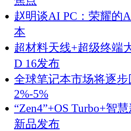
焦点
赵明谈AI PC：荣耀
本
超材料天线+超级终端大屏
D 16发布
全球笔记本市场将逐步
2%-5%
“Zen4”+OS Turb
新品发布