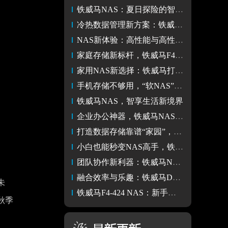
铁威马NAS：夏日探险的智能守护者
冷热数据管理新方案：铁威马硬盘盒助力高效存储
NAS新体验：高性能与高性价比的完美结合
家庭存储新标杆，铁威马F4-424优势多
家用NAS新选择：铁威马打造易用性与性能的完美结合
手机存储不够用，“软NAS”成为新的可选项
铁威马NAS，智享生活新境界
企业办公神器，铁威马NAS为4K编辑注入无限可能
打造数据存储靠谱“家园”，铁威马D8 Hybrid实现冷热数据一体化
小白也能秒变NAS高手，铁威马F4-424引领数字生活新体验
团队协作新利器：铁威马NAS引领高效办公新时代
融合效率与乐趣：铁威马D4-320硬盘盒的办公娱乐新体验
未
铁威马F4-424 NAS：新手的入门导师，高手的性能伙伴
秋季