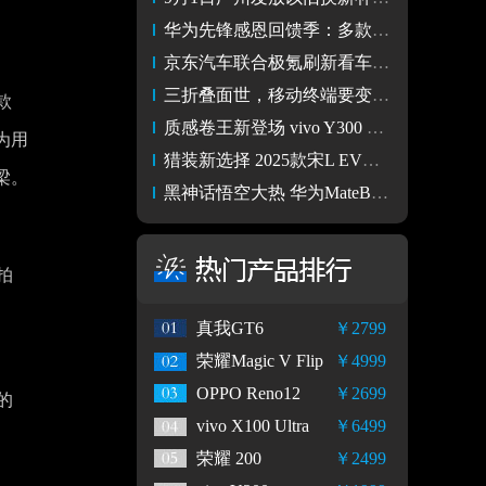
华为先锋感恩回馈季：多款机型优惠来袭，年轻人的时尚之选
京东汽车联合极氪刷新看车买车新体验：用户可线上体验极氪001
三折叠面世，移动终端要变天了
款
质感卷王新登场 vivo Y300 Pro图赏
为用
猎装新选择 2025款宋L EV上市 18.98万起
梁。
黑神话悟空大热 华为MateBook GT 14外挂显卡魔方畅玩
拍
真我GT6
￥2799
荣耀Magic V Flip
￥4999
OPPO Reno12
￥2699
的
vivo X100 Ultra
￥6499
荣耀 200
￥2499