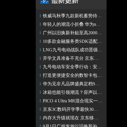
铁威马秋季九款新机蓄势待发，引领NAS全新潮流！
年轻人的潮流小折叠 华为nova Flip玩法新奇诸多好评赞不绝口
广州以旧换新补贴至高2000元 机械革命、华为、惠普等京东热销
10多款金融服务类SDK适配原生鸿蒙，提升移动金融服务体验
LNG九号电动战队成功晋级2024英雄联盟全球总决赛！
开学文具准备不充分 京东晚上下单白天送达 不耽误新学期开课
九号电动车安全季行动：安全用车 安心出行 6200+家门店勤查勤检
打造更便捷安全的数智卡包，华为钱包为用户的美好数字生活添彩
华为见非凡品牌盛典定档9月10日，颠覆性折叠屏体验即将到来
冰箱也能引领潮流？容声以旧换新引领家电消费新风尚
PICO 4 Ultra MR混合现实一体机正式发售，售价4299元
京东3C数码开学季最快30分钟送达 孩子开学装备忘买也不怕
内存大升级就现在 京东移动存储巅峰日61.8元抢全家桶
9月1日广州发放以旧换新补贴 来京东购电脑至高立减2000元