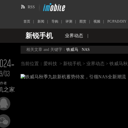
RSS
首页
|
新闻
|
导购
|
评测
|
图赏
|
视频
|
PC/PAD/DIY
新锐手机
业界动态
|
相关文章 and 关键字：
铁威马
NAS
024-
当前位置：
爱科技
>
新锐手机
>
业界动态
> 铁威马
9/03
作者
机之家