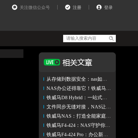
关注微信公众号
注册
登录
从存储到数据安全：nas如何打造更高效的办公环境
NAS办公还得靠它！铁威马F4-424 Pro：效率跃升的强力引擎
铁威马D8 Hybrid：一站式解决存储难题的卓越选择
文件同步无缝对接，NAS让远程办公变得轻而易举
铁威马NAS：打造全能家庭娱乐与数据管理中枢
铁威马F4-424：NAS守护你数据安全的坚实盾牌
铁威马F4-424 Pro：办公新伙伴，全方位备份守护数据安全