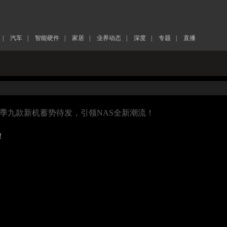
|
汽车
|
智能硬件
|
家居
|
业界动态
|
深度
|
专题
|
直播
秋季九款新机蓄势待发，引领NAS全新潮流！