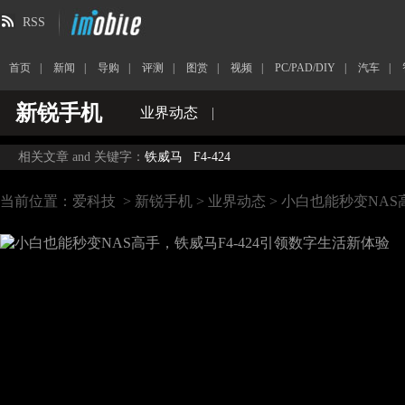
RSS
首页
|
新闻
|
导购
|
评测
|
图赏
|
视频
|
PC/PAD/DIY
|
汽车
|
新锐手机
业界动态
|
相关文章 and 关键字：
铁威马
F4-424
当前位置：
爱科技
>
新锐手机
>
业界动态
> 小白也能秒变NAS