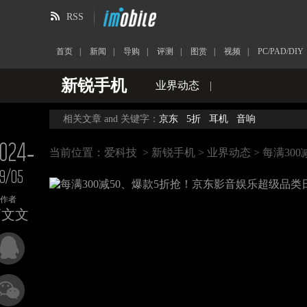
RSS
首页
|
新闻
|
导购
|
评测
|
图赏
|
视频
|
PC/PAD/DIY
新锐手机
业界动态
|
相关文章 and 关键字：
京东
5折
耳机
音响
024-
当前位置：
爱科技
>
新锐手机
>
业界动态
> 每满3
9/05
作者
高文文