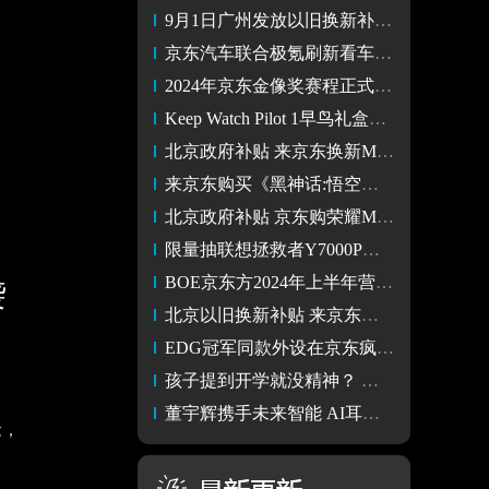
9月1日广州发放以旧换新补贴 来京东购电脑至高立减2000元
京东汽车联合极氪刷新看车买车新体验：用户可线上体验极氪001
2024年京东金像奖赛程正式启动 百万奖池及好礼等你参与
Keep Watch Pilot 1早鸟礼盒先人一步上线京东 售价1299元
北京政府补贴 来京东换新MacBook Air、MacBook Pro可享8折优惠
来京东购买《黑神话:悟空》数字版游戏 参与活动抽万件联名好礼
北京政府补贴 京东购荣耀MagicBook Art 14最高优惠2000元
限量抽联想拯救者Y7000P游戏本 《黑神话：悟空》京东主题月
BOE京东方2024年上半年营收利润双增长 创新驱动业绩稳步提升
袭
北京以旧换新补贴 来京东买小新Pro 16 2024笔记本立减1173元
EDG冠军同款外设在京东疯抢 雷蛇毒蝰V2 Pro到手价不高于699元
孩子提到开学就没精神？ 京东3C数码开学季孩子对新学期有兴趣
、
董宇辉携手未来智能 AI耳机打开文化交流互鉴新可能
抢，