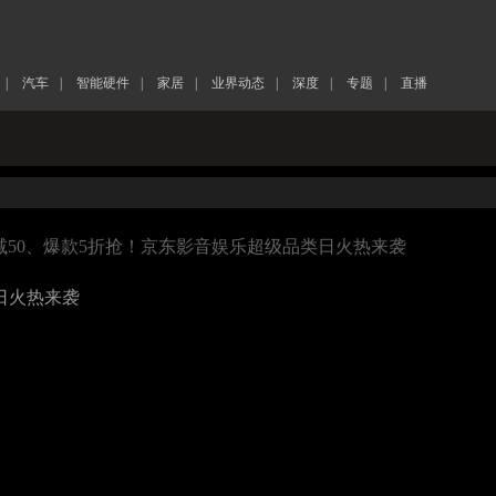
|
汽车
|
智能硬件
|
家居
|
业界动态
|
深度
|
专题
|
直播
00减50、爆款5折抢！京东影音娱乐超级品类日火热来袭