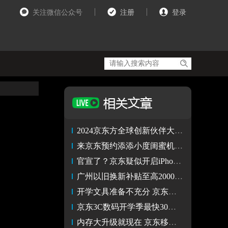
关注微信公众号
注册
登录
2024京东方全球创新伙伴大会隆重举行 战略升维“第N曲线”理论
来京东预约添添小度闺蜜机，悦享版只要1699元就能拿下！
官宣了？京东疑似开启iPhone 16优先选购活动
广州以旧换新补贴至高2000元 机械革命、华为、惠普等京东热销
开学文具准备不充分 京东晚上下单白天送达 不耽误新学期开课
京东3C数码开学季最快30分钟送达 孩子开学装备忘买也不怕
内存大升级就现在 京东移动存储巅峰日61.8元抢全家桶