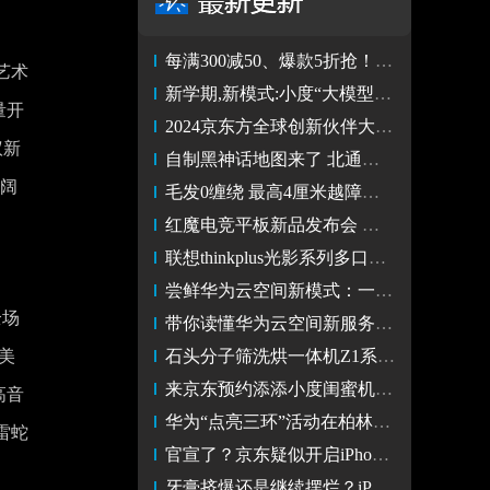
每满300减50、爆款5折抢！京东影音娱乐超级品类日火热来袭
艺术
新学期,新模式:小度“大模型+教育”应用,赋能中小学语文教学
量开
2024京东方全球创新伙伴大会隆重举行 战略升维“第N曲线”理论
议新
自制黑神话地图来了 北通手柄适配黑神话地图弹出功能
声阔
毛发0缠绕 最高4厘米越障——石头P20 Pro使用体验
红魔电竞平板新品发布会 【视频直播】
联想thinkplus光影系列多口充电器上市 AI PC和AI手机同时充
尝鲜华为云空间新模式：一键升级数据高效存储
全场
带你读懂华为云空间新服务模式：高效存储新选择
完美
石头分子筛洗烘一体机Z1系列发布，AI洗烘迎接智能洗护时代
来京东预约添添小度闺蜜机，悦享版只要1699元就能拿下！
高音
华为“点亮三环”活动在柏林开幕，帕梅拉领跳功夫操
雷蛇
官宣了？京东疑似开启iPhone 16优先选购活动
牙膏挤爆还是继续摆烂？iPhone 16系列曝光信息汇总