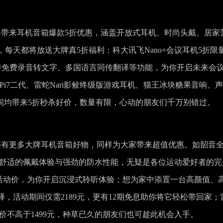
将带来耳机音箱爆款5折优惠，涵盖开放式耳机、时尚头戴、居家
起，每天都将放送大牌真5折福利：科大讯飞Nano+会议耳机5折限
支持免费录音转文字、多国语言同传翻译等功能，为你开启未来会
i7二代、雷蛇Nari影鲛终级版游戏耳机、猫王冰块糖果音响、
活动期间均带来5折秒杀好价，数量有限，心动的朋友们千万别错过。
还有更多大牌耳机音箱好物，同样为大家带来超值优惠。如韶音
即可入手，舒适的佩戴体验与强劲的防水性能，无疑是各位运动爱好者的
以2469元的活动价，为你开启沉浸式聆听体验；想为家中添置一台高颜值、
，活动期间仅需2189元，更有12期免息助你将它轻松带回家；
价不高于1499元，种草已久的朋友们也可趁此机会入手。