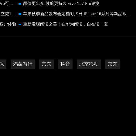
北京政府补贴 来京东换新MacBook Air、MacBook Pro可享8折优惠
颜值更出众 续航更持久 vivo Y37 Pro评测
北京以旧换新补贴 来京东买小新Pro 16 2024笔记本立减1173元
苹果秋季新品发布会定档9月9日 iPhone 16系列等新品即将亮相
客户体验
重新发现阅读之美！在华为阅读，自在读一夏
保
鸿蒙智行
京东
抖音
北京移动
京东