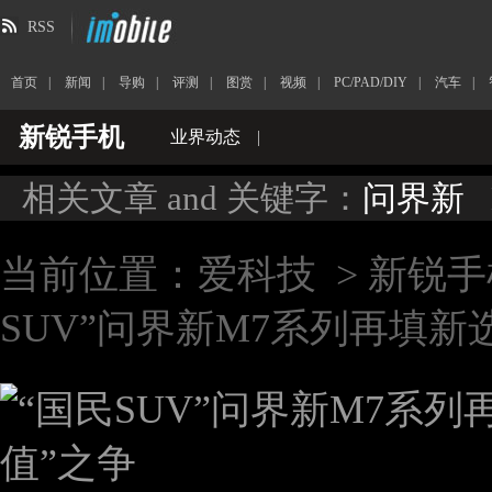
RSS
首页
|
新闻
|
导购
|
评测
|
图赏
|
视频
|
PC/PAD/DIY
|
汽车
|
新锐手机
业界动态
|
相关文章 and 关键字：
问界新
当前位置：
爱科技
>
新锐手
SUV”问界新M7系列再填新