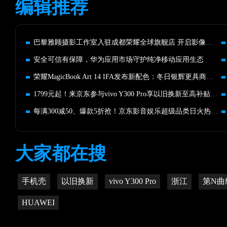
编辑推荐
巴黎雅顾摄影工作室入驻成都荣耀全球旗舰店 开启影像艺术新征程
安全可信有保障，华为应用市场守护纯净移动应用生态
荣耀MagicBook Art 14 IFA发布新配色：冬日银辉更具商务风
1799元起！来京东参与vivo Y300 Pro享以旧换新至高补贴850元
每满300减50、爆款5折抢！京东影音娱乐超级品类日火热来袭
大家都在搜
手机壳
以旧换新
vivo Y300 Pro
浙江
第N曲
HUAWEI