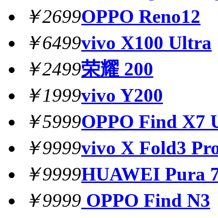
￥2699
OPPO Reno12
￥6499
vivo X100 Ultra
￥2499
荣耀 200
￥1999
vivo Y200
￥5999
OPPO Find X7 U
￥9999
vivo X Fold3 Pr
￥9999
HUAWEI Pura 7
￥9999
OPPO Find N3