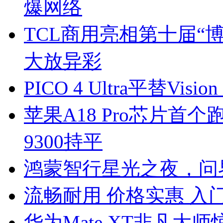
爆网络
TCL商用亮相第十届“
大放异彩
PICO 4 Ultra平替Vi
苹果A18 Pro芯片首
9300持平
鸿蒙智行星光之夜，问
流畅耐用 价格实惠 
华为Mate XT非凡大