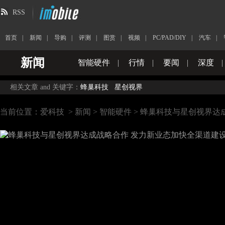
RSS
首页
|
新闻
|
导购
|
评测
|
图赏
|
视频
|
PC/PAD/DIY
|
汽车
|
新闻
智能硬件
|
行情
|
要闻
|
深度
|
相关文章 and 关键字：
蜂巢科技
星创视界
当前位置：
爱科技
>
新闻
>
智能硬件
> 蜂巢科技与星创视界达