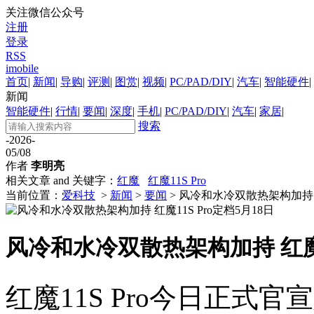
关注微信公众号
注册
登录
RSS
imobile
首页
|
新闻
|
导购
|
评测
|
图赏
|
视频
|
PC/PAD/DIY
|
汽车
|
智能硬件
|
新闻
智能硬件
|
行情
|
要闻
|
深度
|
手机
|
PC/PAD/DIY
|
汽车
|
家居
|
搜索
-2026-
05/08
作者
李明亮
相关文章 and 关键字：
红魔
红魔11S Pro
当前位置：
爱科技
>
新闻
>
要闻
> 风冷和水冷双散热架构加持 红
风冷和水冷双散热架构加持 红魔11
红魔11S Pro今日正式