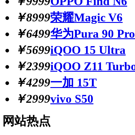
￥9999
OPPO Find N6
￥8999
荣耀Magic V6
￥6499
华为Pura 90 Pr
￥5699
iQOO 15 Ultra
￥2399
iQOO Z11 Turb
￥4299
一加 15T
￥2999
vivo S50
网站热点