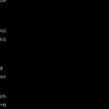
品牌
和品
新品
度
同作
站内
计销