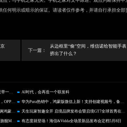
观点，与手机之家无关。手机之家对文中陈述、观点判断保持中
供任何明示或暗示的保证。请读者仅作参考，并请自行承担全部
来京
从边框里“偷”空间，维信诺给智能手表
下一篇：
挤出了什么？
双线三合一！倍思超能充Pro正式发售，出行补电只带一个就够
AI时代，会再造一个联发科
鲁大师4月新机性能/流畅/AI榜：天玑9500霸榜性能，OPPO双榜登顶
华为Pura热销中，鸿蒙版微信上新！支持创建视频号，备份更轻松
还在粘贴链接 处理文件多个App齐上阵？快试试这俩鸿蒙效率神器
天生玩家智趣全开 启境品牌发布会暨启境GT7全球首秀在广州举行
北京车展实拍智界V9：九大首发黑科技，重新定义旗舰MPV
有态度就登场！海信&Vidda全场景新品发布会定档5月8日