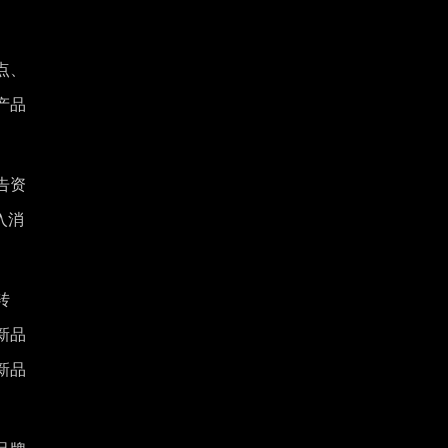
点、
产品
告资
入消
转
新品
新品