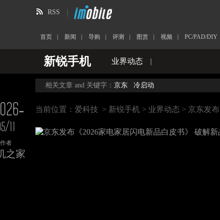
RSS
首页
|
新闻
|
导购
|
评测
|
图赏
|
视频
|
PC/PAD/DIY
新锐手机
业界动态
|
相关文章 and 关键字：
京东
冷启动
026-
当前位置：
爱科技
>
新锐手机
>
业界动态
> 京东发
05/11
作者
机之家