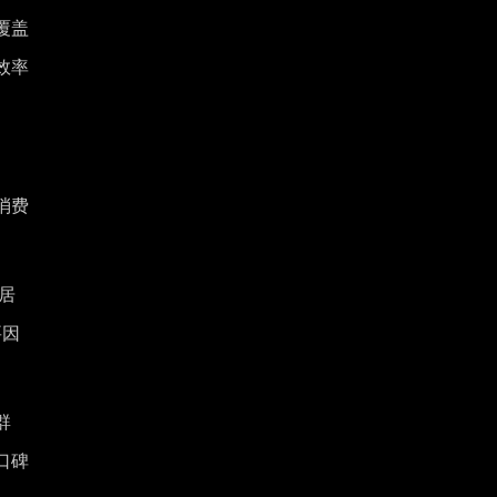
覆盖
效率
消费
居
要因
群
口碑