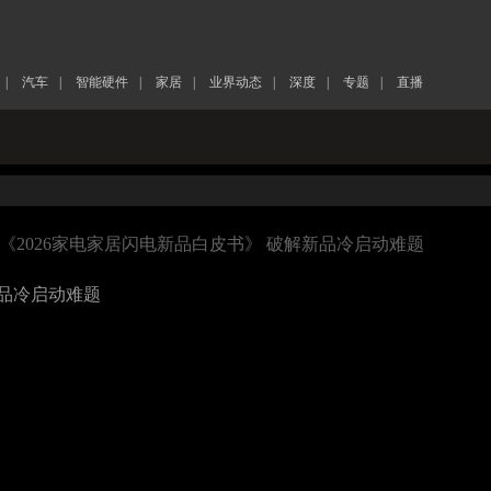
|
汽车
|
智能硬件
|
家居
|
业界动态
|
深度
|
专题
|
直播
布《2026家电家居闪电新品白皮书》 破解新品冷启动难题