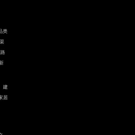
品类
全渠
链路
新
、建
家居