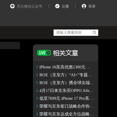
关注微信公众号
注册
登录
iPhone 16至高优惠1300元 即日起来京东下单只需3899元
BOE（京东方）“AI+”专题论坛亮相SID 2026
BOE（京东方）携全球尖端首发新品亮相2026国际显示周
4月17日来京东买OPPO A6s Pro享OPPO移动电源等三大权益随心选
低至7699元 iPhone 17 Pro系列京东以旧换新至高补贴1400元
荣耀与京东签订战略合作协议 推进AI、机器人、C2M共创合作
荣耀与京东达成全方位战略合作 探索AI时代新增长曲线