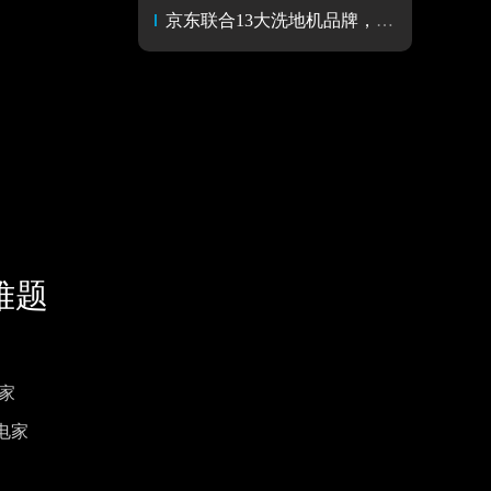
京东联合13大洗地机品牌，发起“拒绝虚假测评“雷霆行动！
难题
家
电家