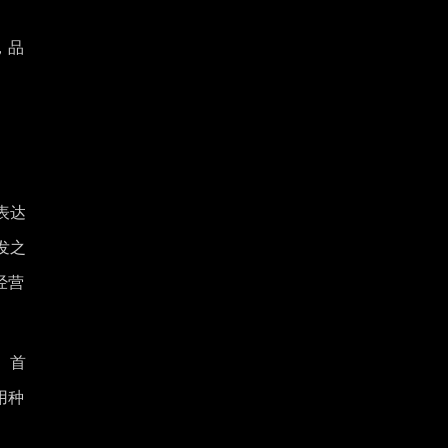
，品
表达
发之
经营
、首
用种