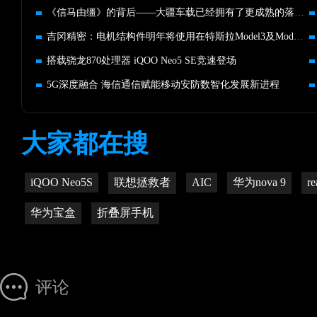
《信马由缰》的背后——大疆车载已经拥有了更成熟的落地方案
吉冈精密：电机结构件明年将使用在特斯拉Model3及ModelY车型
搭载骁龙870处理器 iQOO Neo5 SE竞速登场
5G深度融合 海信通信赋能移动安防数智化发展新进程
大家都在搜
iQOO Neo5S
联想拯救者
AIC
华为nova 9
r
华为宝盒
折叠屏手机
评论