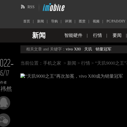
RSS
首页
|
新闻
|
导购
|
评测
|
图赏
|
视频
|
PC/PAD/DIY
新闻
智能硬件
|
行情
|
要闻
相关文章 and 关键字：
vivo X80
天玑
销量冠军
022-
当前位置：
手机之家
>
新闻
>
行情
> “天玑9000之王
05/17
作者
王祎然