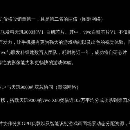
5000元手机价格段销量第一，且是第二名的两倍（图源网络）
搭载联发科天玑9000和V1+自研芯片。其中，vivo自研芯片V1+不仅
面发力，让手机拥有更为强大的游戏功能以及出色的视觉体验。
vivo与联发科组建数百人团队，耗时将近一年，成功将自研芯片
更惊艳的影像能力和更畅快的游戏体验。
造V1+与天玑9000的双芯协同（图源网络）
搭载天玑9000的vivo X80凭借近102万平均分成功杀到第四
过多芯片协作分担GPU负载以及智能识别游戏画面场景动态分配资源，