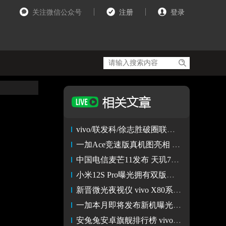
关注微信公众号
注册
登录
vivo/联发科/徐志胜破圈联合 vivo X80京东直播带来最有技术的梗
一加Ace竞速版真机图亮相 搭载天玑8100-MAX 5.17发布
中国电信麦芒11发布 天玑700处理器6000mAh电池
小米12S Pro曝光拥有双版本 除了骁龙8+还有天玑9000-MAX？
新晋微光夜视仪 vivo X80系列如何打造极致夜拍
一加本月即将发布新机曝光 天玑8100配LCD屏幕
安兔兔安卓旗舰排行榜 vivo X80集齐天玑9000、V1+双“buff”