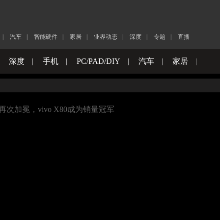
|
汽车
|
智能硬件
|
家居
|
业界动态
|
深度
|
专题
|
直播
|
深度
|
手机
|
PC/PAD/DIY
|
汽车
|
家居
|
”再次加冕，vivo X80成为销量冠军