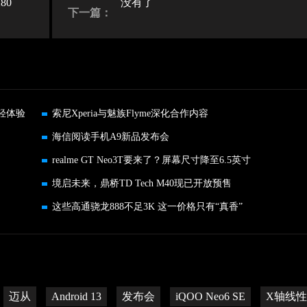
80
没有了
下一篇：
轻体验
索尼Xperia与魅族Flyme深化合作内容
海信阅读手机A9新品发布会
realme GT Neo3T要来了？屏幕尺寸降至6.5英寸
境启未来，鼎桥TD Tech M40现已开放预售
这些高通骁龙888不足3K 这一价格只有“真香”
迈从
Android 13
发布会
iQOO Neo6 SE
X轴线