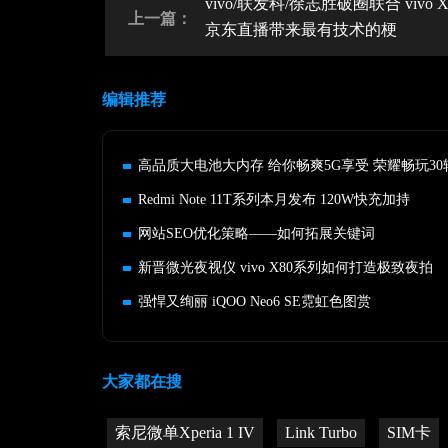
vivo/联发科/徐志胜破圈联合 vivo X
上一篇：
京东直播带来最有技术的梗
编辑推荐
高品质大电池大内存 给你畅爽5G享受 荣耀畅玩30
Redmi Note 11T系列本月发布 120W快充加持
网站SEO优化策略——如何拓展关键词
新晋微光夜视仪 vivo X80系列如何打造极致夜拍
强悍又绚丽 iQOO Neo6 SE霓虹色图赏
大家都在搜
索尼微单Xperia 1 IV
Link Turbo
SIM卡