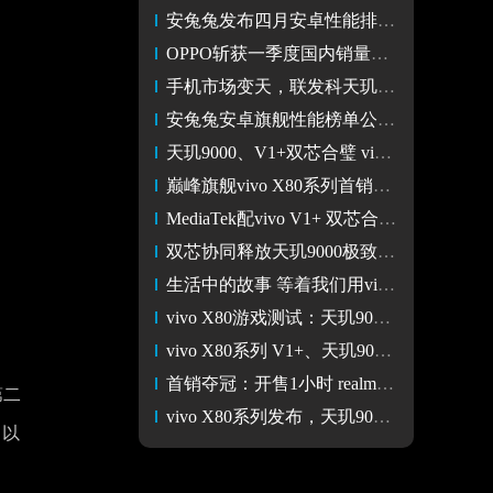
安兔兔发布四月安卓性能排行榜 天玑8100/9000实力霸榜
OPPO斩获一季度国内销量冠军，Reno7立大功，实在太能打了
手机市场变天，联发科天玑芯片勇夺安兔兔手机性能榜TOP5
安兔兔安卓旗舰性能榜单公布，天玑9000助力vivo X80高居第四
天玑9000、V1+双芯合璧 vivo X80系列游戏性能又稳又狠
巅峰旗舰vivo X80系列首销大热 第二代双芯旗舰全系升杯
MediaTek配vivo V1+ 双芯合作 释放天玑9000最强性能
双芯协同释放天玑9000极致性能，vivo X80系列不负期待
生活中的故事 等着我们用vivo X80Pro去发现
vivo X80游戏测试：天玑9000性能强 打造全方位游戏体验
vivo X80系列 V1+、天玑9000双芯协同引领旗舰市场突破
首销夺冠：开售1小时 realme真我Q5斩获京东 天猫双平台销量冠军
第二
vivo X80系列发布，天玑9000与V1+双芯协同不负众望
，以