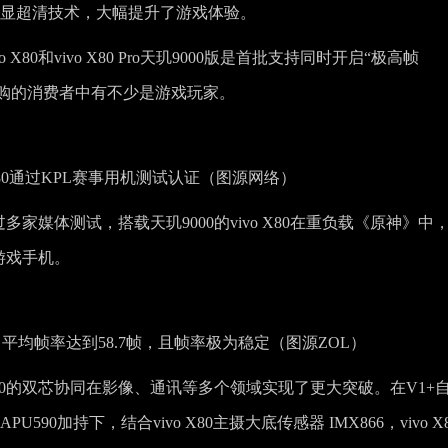
R独显超清技术，大幅提升了游戏体验。
0和vivo X80 Pro天玑9000版是首批支持同时开启“极高帧
抢购的消费者中有不少是游戏玩家。
o X80通过KPL赛事用机测试认证（图源网络）
多家媒体测试，搭载天玑9000的vivo X80在重负载《原神》中，
游戏手机。
测中平均帧率达到58.7帧，且帧率极为稳定（图源ZOL）
X80的双芯协同在影像、通讯等多个领域实现了更大突破。在V1+
效APU590加持下，结合vivo X80主摄大底传感器 IMX866，vivo X