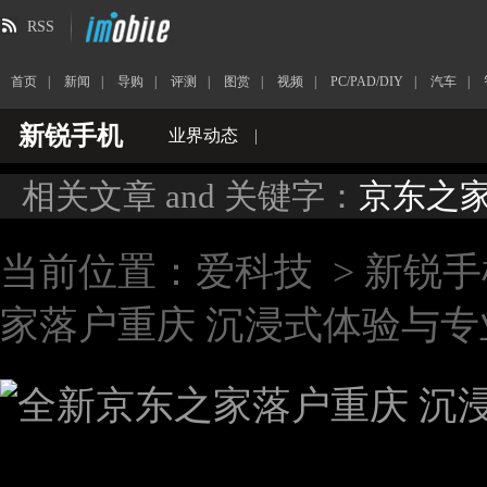
RSS
首页
|
新闻
|
导购
|
评测
|
图赏
|
视频
|
PC/PAD/DIY
|
汽车
|
新锐手机
业界动态
|
相关文章 and 关键字：
京东之
当前位置：
爱科技
>
新锐手
家落户重庆 沉浸式体验与