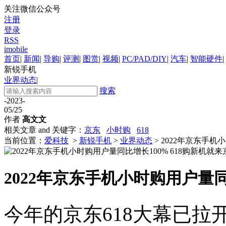
关注微信公众号
注册
登录
RSS
imobile
首页
|
新闻
|
导购
|
评测
|
图赏
|
视频
|
PC/PAD/DIY
|
汽车
|
智能硬件
|
新锐手机
业界动态
|
搜索
-2023-
05/25
作者
高文文
相关文章 and 关键字：
京东
小时购
618
当前位置：
爱科技
>
新锐手机
>
业界动态
> 2022年京东手机
2022年京东手机小时购用户量同
今年的京东618大幕已