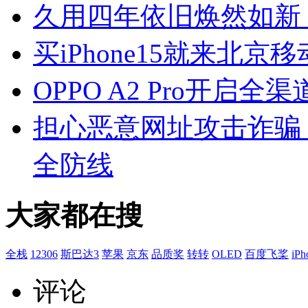
久用四年依旧焕然如新 OP
买iPhone15就来北
OPPO A2 Pro开
担心恶意网址攻击诈骗
全防线
大家都在搜
全栈
12306
斯巴达3
苹果
京东
品质奖
转转
OLED
百度飞桨
iPh
评论