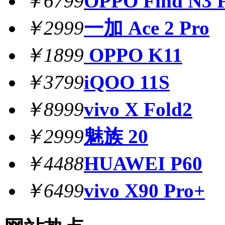
￥6799
OPPO Find N3 F
￥2999
一加 Ace 2 Pro
￥1899
OPPO K11
￥3799
iQOO 11S
￥8999
vivo X Fold2
￥2999
魅族 20
￥4488
HUAWEI P60
￥6499
vivo X90 Pro+