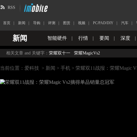
RSS
首页
|
新闻
|
导购
|
评测
|
图赏
|
视频
|
PC/PAD/DIY
|
汽车
|
新闻
智能硬件
|
行情
|
要闻
|
深度
|
相关文章 and 关键字：
荣耀双十一
荣耀MagicVs2
当前位置：
爱科技
>
新闻
>
手机
> 荣耀双11战报：荣耀Magic