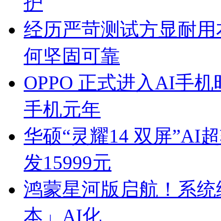
护
经历严苛测试方显耐用本色 一
何坚固可靠
OPPO 正式进入AI手
手机元年
华硕“灵耀14 双屏”A
发15999元
鸿蒙星河版启航！系统
本」AI化