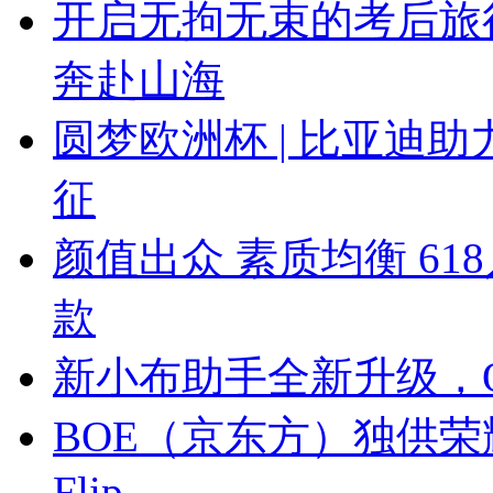
开启无拘无束的考后旅
奔赴山海
圆梦欧洲杯 | 比亚迪助
征
颜值出众 素质均衡 6
款
新小布助手全新升级，O
BOE（京东方）独供荣耀
Flip