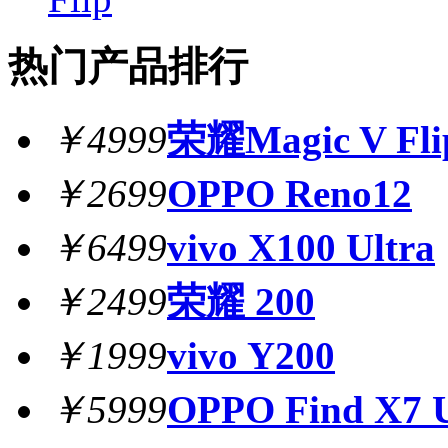
热门产品排行
￥4999
荣耀Magic V Fli
￥2699
OPPO Reno12
￥6499
vivo X100 Ultra
￥2499
荣耀 200
￥1999
vivo Y200
￥5999
OPPO Find X7 U