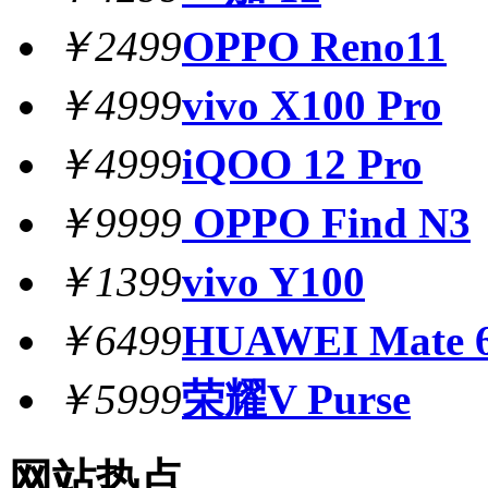
￥2499
OPPO Reno11
￥4999
vivo X100 Pro
￥4999
iQOO 12 Pro
￥9999
OPPO Find N3
￥1399
vivo Y100
￥6499
HUAWEI Mate 6
￥5999
荣耀V Purse
网站热点