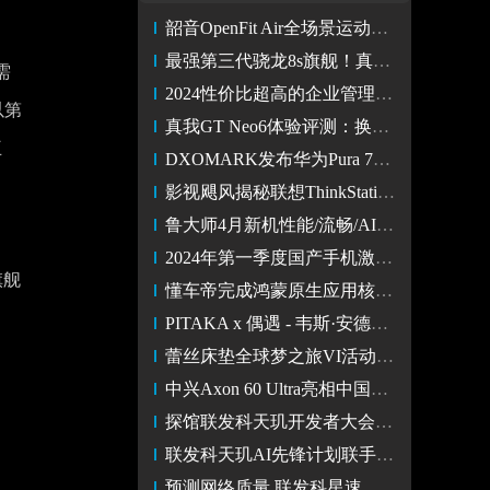
韶音OpenFit Air全场景运动耳机新色 5月10日10点京东现货首发
最强第三代骁龙8s旗舰！真我GT Neo6售价2099元起
需
2024性价比超高的企业管理软件erp系统品牌有哪些？
以第
真我GT Neo6体验评测：换芯升级中端性能旗舰 1.5K原生画质原神
王
DXOMARK发布华为Pura 70 Ultra影像评分
影视飓风揭秘联想ThinkStation 如何为“地表最快”F1直播加速
鲁大师4月新机性能/流畅/AI/久用榜：骁龙中端双子星表现亮眼
2024年第一季度国产手机激活数量排名透露OPPO Reno11成赢家
旗舰
懂车帝完成鸿蒙原生应用核心版本开发，加速汽车信息与服务升级
PITAKA x 偶遇 - 韦斯·安德森 | 全新色彩编织手机壳
蕾丝床垫全球梦之旅VI活动圆满收官，线上线下整合营销新势能！
中兴Axon 60 Ultra亮相中国电信香港发布会
探馆联发科天玑开发者大会 AI赋能万物
联发科天玑AI先锋计划联手生态伙伴 打造移动生态新巅峰
预测网络质量 联发科星速引擎赋能开发者杜绝游戏网络卡顿