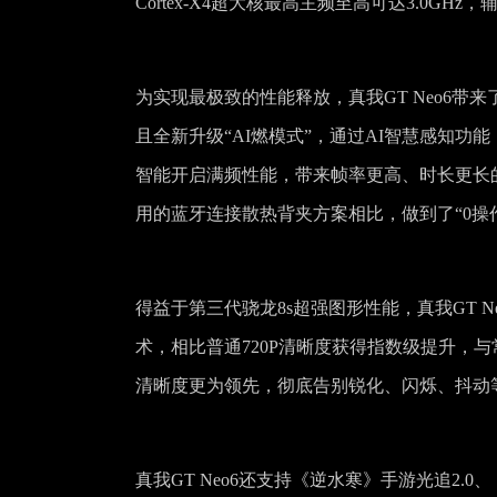
Cortex-X4超大核最高主频至高可达3.0GHz
为实现最极致的性能释放，真我GT Neo6带来
且全新升级“AI燃模式”，通过AI智慧感知
智能开启满频性能，带来帧率更高、时长更长的
用的蓝牙连接散热背夹方案相比，做到了“0操
得益于第三代骁龙8s超强图形性能，真我GT N
术，相比普通720P清晰度获得指数级提升，与
清晰度更为领先，彻底告别锐化、闪烁、抖动
真我GT Neo6还支持《逆水寒》手游光追2