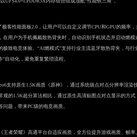
，辅以UFS4.0+LPDDR5X内存组合组成顶配“性能铁三角”。
了极客性能面板2.0，让用户可以自定义调节CPU和GPU的频率，
功能，在用户为手机佩戴散热背夹时，自动识别手机状态并启动燃模
极致电竞体验。“AI燃模式”支持行业主流蓝牙散热背夹，与行
作”自动化，避免重复繁琐流程。
eo6支持原生1.5K画质《原神》，通过系统级点对点分辨率渲染
常规的1.5K超分算法相比，通过原生高清贴图点对点显示的方式
等问题，带来PC级的电竞画质。
.0、《王者荣耀》高通平台自适应画质，全方位提升游戏画质、帧率