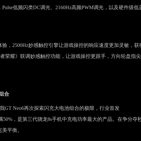
ulse低频闪类DC调光、2160Hz高频PWM调光，以及硬件级低
控体验，2500Hz妙感触控引擎让游戏操控的响应速度更加灵敏，获
《王者荣耀》联调妙感触控功能，让游戏操控更跟手，方向轮盘指
。
充组合
我GT Neo6再次探索闪充大电池组合的极限，行业首发
即能充满50%，是第三代骁龙8s手机中充电功率最大的产品。在争分夺
的完美平衡。