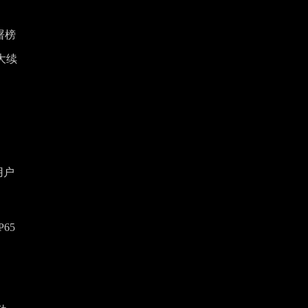
屠榜
大续
用户
65