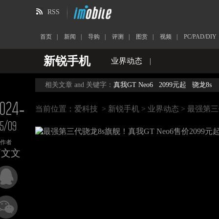
RSS
首页
|
新闻
|
导购
|
评测
|
图赏
|
视频
|
PC/PAD/DIY
新锐手机
业界动态
|
相关文章 and 关键字：
真我GT Neo6
2099元起
骁龙8s
024-
当前位置：
爱科技
>
新锐手机
>
业界动态
> 最强第三
5/09
作者
高文文