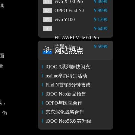
vivo X100 Pro
￥4999
满
OPPO Find N3
￥9999
vivo Y100
￥1399
￥6499
HUAWEI Mate 60 Pro
荣耀V Purse
￥5999
面
量
iQOO 9系列超快闪充
realme举办特别活动
Find N首销5分钟售罄
iQOO Neo新品预售
线，
OPPO与医院合作
京东深化战略合作
，仍
iQOO Neo5S双芯升级