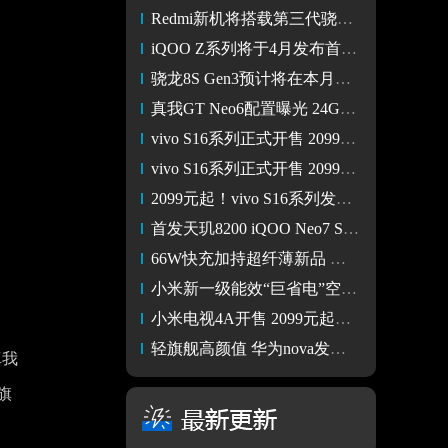
Redmi新机将搭载第三代骁龙8s芯片 名称不叫Note 13 Turbo
iQOO Z系列将于4月发布首批搭载第三代骁龙8s新机
骁龙8S Gen3预计将在本月到来 小米Civi 4有望拿下首发权
真我GT Neo6配置曝光 24GB内存超级豪华
vivo S16系列正式开售 2099元起 购机享24免息等多重好礼
vivo S16系列正式开售 2099元起 购机享24免息等多重好礼
2099元起！vivo S16系列发布 京东下单加9元可享意外无忧套装
首发天玑8200 iQOO Neo7 SE发布 2099元起
66W快充加持超纤薄新品 荣耀Play5发布 2099元起售
小米新一级能效“巨省电”空调发布 到手价2099元起
小米电视4A开售 2099元起主打人工语音
轻旗舰高颜值 华为nova发布2099元起
真我
旗