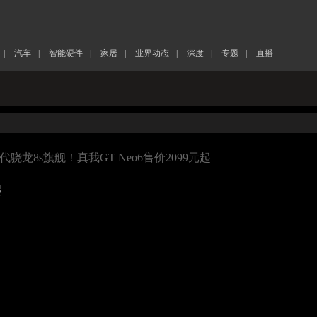
|
汽车
|
智能硬件
|
家居
|
业界动态
|
深度
|
专题
|
直播
代骁龙8s旗舰！真我GT Neo6售价2099元起