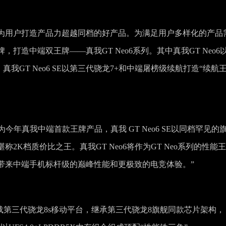
为用户打造产品力超越同档的好产品。为满足用户多样化的产品
打造中端双王牌——真我GT Neo6系列。其中真我GT Neo6
真我GT Neo6 SE以第三代骁龙7+和中端屠榜级续航打造“续航
为今年真我中端首款王牌产品，真我 GT Neo6 SE以同档罕见的
K档质价比之王。真我GT Neo6将作为GT Neo系列的性能王
带来中端手机标杆级的巅峰性能和更极致的电竞体验。”
搭载第三代骁龙8s移动平台，继承第三代骁龙8旗舰同款芯片架构，