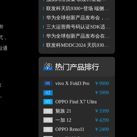
联发科天玑9300+登场 端侧生成式AI刷新业界最高速
华为全球创新产品发布会，将时尚与创作带到新高度
并
三大运营商号码认证SDK适配原生鸿蒙 超6万应用加速拥抱鸿蒙生态
华为全球创新产品发布会在迪拜举行 发布多款重磅新品
式，
联发科MDDC2024 天玑9300+芯片发布 All In 生成式AI
业通
vivo X Fold3 Pro
￥9999
技
￥5999
，
OPPO Find X7 Ultra
魅族 21
￥3399
一加 12
￥4299
OPPO Reno11
￥2499
、