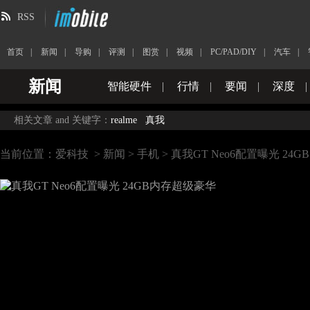
RSS
首页
|
新闻
|
导购
|
评测
|
图赏
|
视频
|
PC/PAD/DIY
|
汽车
|
新闻
智能硬件
|
行情
|
要闻
|
深度
|
相关文章 and 关键字：
realme
真我
当前位置：
爱科技
>
新闻
>
手机
> 真我GT Neo6配置曝光 24