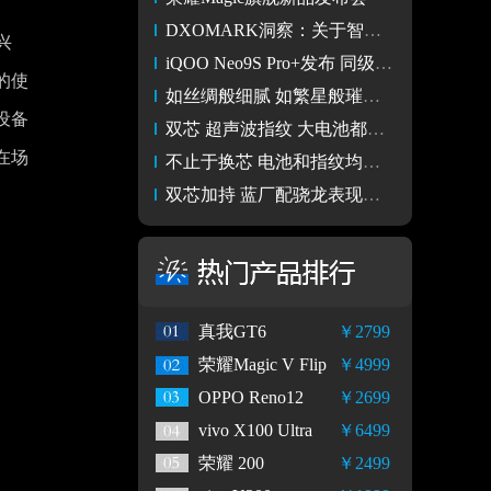
DXOMARK洞察：关于智能手机人像摄影肤色渲染的研究
兴
iQOO Neo9S Pro+发布 同级唯一超声波3D指纹 2899起
的使
如丝绸般细腻 如繁星般璀璨 iQOO Neo9S Pro+开箱
设备
双芯 超声波指纹 大电池都安排上 iQOO Neo9S Pro+评测
在场
不止于换芯 电池和指纹均有大升级 iQOO Neo9S Pro+评测
双芯加持 蓝厂配骁龙表现如何 iQOO Neo9S Pro+游戏性能实测
真我GT6
￥2799
荣耀Magic V Flip
￥4999
OPPO Reno12
￥2699
vivo X100 Ultra
￥6499
荣耀 200
￥2499