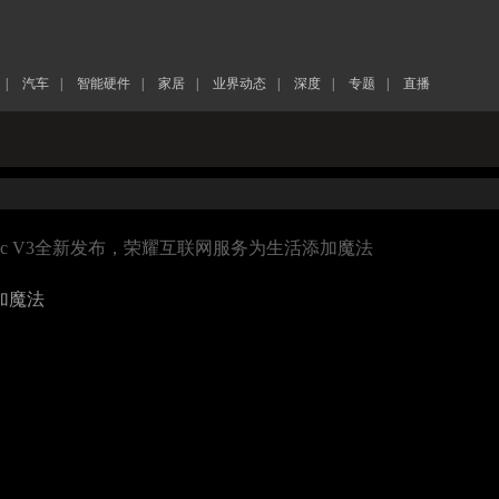
|
汽车
|
智能硬件
|
家居
|
业界动态
|
深度
|
专题
|
直播
gic V3全新发布，荣耀互联网服务为生活添加魔法