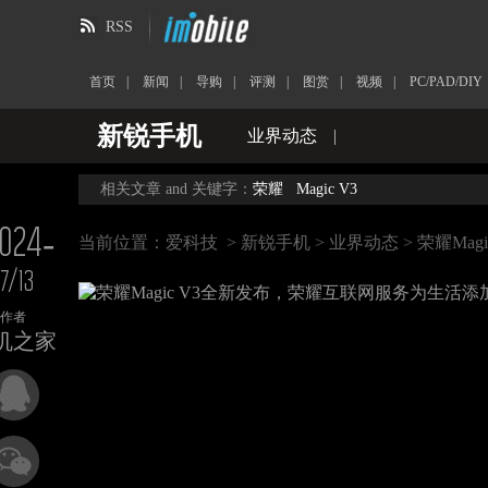
RSS
首页
|
新闻
|
导购
|
评测
|
图赏
|
视频
|
PC/PAD/DIY
新锐手机
业界动态
|
相关文章 and 关键字：
荣耀
Magic V3
024-
当前位置：
爱科技
>
新锐手机
>
业界动态
> 荣耀Ma
7/13
作者
机之家