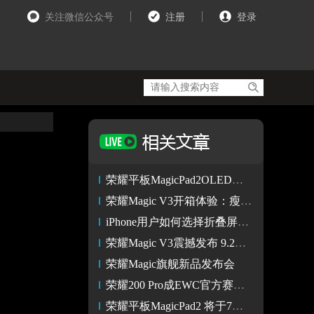
关注微信公众号
注册
登录
荣耀平板MagicPad2OLED护眼好屏新标杆
荣耀Magic V3开箱体验：瘦身黑科技加持打造极致轻薄
iPhone用户如何选择折叠屏手机？首推荣耀Magic V3
荣耀Magic V3震撼发布 9.2mm再次创造折叠屏轻薄新纪录
荣耀Magic旗舰新品发布会
荣耀200 Pro成EWC官方赛事指定用机 为电竞爱好者提供硬核助力
荣耀平板MagicPad2 将于7月12日发布： 支持AI声纹降噪技术