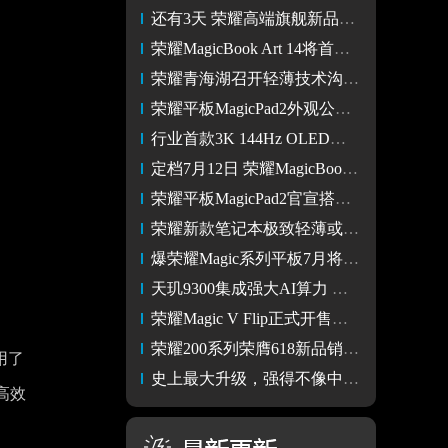
还有3天 荣耀高端旗舰新品MagicBook Art 14将迎来首秀
荣耀MagicBook Art 14将首发鲁班架构 挑战笔记本便携性新高度
荣耀青海湖召开轻薄技术沟通会，行业首发轻薄鲁班架构
荣耀平板MagicPad2外观公布：延续家族设计风格 主打时尚精致
行业首款3K 144Hz OLED平板 荣耀平板MagicPad2官宣7月12日亮相
定档7月12日 荣耀MagicBook Art 14将与荣耀Magic V3一起发布
荣耀平板MagicPad2官宣搭载AI离焦护眼技术 7月12日发布
荣耀新款笔记本极致轻薄或将搭载微绒机身
爆荣耀Magic系列平板7月将发布，首发AI护眼新技术
天玑9300集成强大AI算力 率先适配王者荣耀国际服AI智能教学功能
荣耀Magic V Flip正式开售，4.0英寸品类最大外屏，4999元起
荣耀200系列荣膺618新品销量冠军 护眼升级影像革新稳坐档位王座
用了
史上最大升级，强得不像中端手机！荣耀200系列不容错过
高效