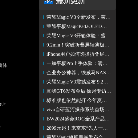
荣耀Magic V3全新发布，荣耀互联网服务为生活添加魔法
荣耀平板MagicPad2OLED护眼好屏新标杆
荣耀Magic V3开箱体验：瘦身黑科技加持打造极致轻薄
9.2mm！突破折叠屏轻薄极限 荣耀Magic V3丝路敦煌图赏
iPhone用户如何选择折叠屏手机？首推荣耀Magic V3
一加平板Pro上手体验：满级性能加上一块好屏 娱乐办公都适用
新体
企业办公神器，铁威马NAS为4K编辑注入无限可能
荣耀Magic V3震撼发布 9.2mm再次创造折叠屏轻薄新纪录
真我GT6发布会后 徐起专访：借AI东风狂奔的真我
标准版也依然能打 今年夏季换机就看准这些机型
ic
vivo自研蓝河操作系统首场线下沙龙发起招募
BW2024盛会ROG全系产品齐亮相 打卡集邮畅玩不停
、
2899元起！来京东“先人一步”入手iQOO Neo9S Pro+享12期免息
荣耀Magic旗舰新品发布会