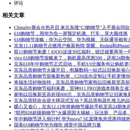
评论
相关文章
ChinaJoy展会火热开启 来京东搜“CJ购物节”入手展会同
618购物节，用华为负一屏预定机酒、打车，享大额优惠
618购物节攻略：华为云空间、华为视频、天际通等都有
京东11.11购物节点燃用户换新热情 荣耀、Redmi和iPho
双11购物节来袭！iQOO这波30亿福利，错过就要再等一
vivo 618购物节攻略来了，购机最高优惠500，还有24期
京东618年中购物节正式启动，手机9.9元服务包让购机
京东品质购物节火爆开启，电脑数码一站式以旧换新省心
京东品质购物节迎换新热潮，C2M反向定制让手机更懂
幸福生活好物加持，京东品质购物节家电以旧换新至高折现
京东品质购物节福利来袭，雷神911 PRO游戏本领券立省1
家电以旧换新至高折现600元，京东品质购物节让旧家换
京东品质联欢会迎大牌花式互动？高品质电器扎堆儿的品
暖心又省心，京东12.12年终购物节爆款手机至高24期免
“联想828超级购物节”火爆原因大揭秘：玩法新、产品多
年中购物节进入倒计时 华为nova7 SE直降免息优惠持续
国美618购物节华为领衔 感受中国品牌力量