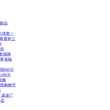
款新品
大优惠！
ne角逐前三
年
免息
更有保障
更省钱
你
600元
200元
新颜
质购物节
息
、渠道广
热卖