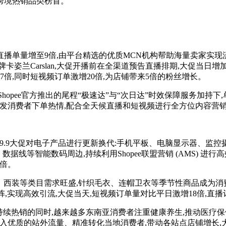
跨境热销品类榜首。
境直播单量增至9倍,由平台精选的优质MCN机构帮助海量卖家实现流量
姿兰Carslan,大促开播前在全渠道预告直播排期,大促当日增
倍,同时短视频订单激增20倍,为店铺带来5倍的粉丝增长。
hopee官方推出的尾程“极速达”与“次日达”时效保障服务加持下,
验激发消费者下单热情,配合全天候直播和短视频进行全方位内容营
9.9大促对电子产品进行更新换代:手机平板、电脑显示器、监控
据线等智能数码周边,持续利用Shopee联盟营销 (AMS) 进
6倍。
装等类目需求旺盛,针织毛衣、连帽卫衣等季节性商品成为消费趋
矩阵,实现高效引流,大促当天,短视频订单量对比平日激增18倍,直
续热销的同时,越来越多东南亚消费者注重健康养生,推动医疗保健、
AS),持续引入优质的站外流量、精准转化当地消费者,带动各站点店铺增长