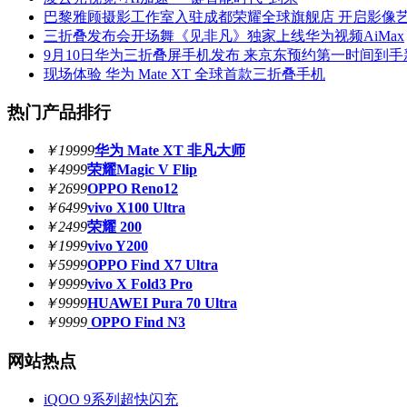
巴黎雅顾摄影工作室入驻成都荣耀全球旗舰店 开启影像
三折叠发布会开场舞《见非凡》独家上线华为视频AiMax
9月10日华为三折叠屏手机发布 来京东预约第一时间到手
现场体验 华为 Mate XT 全球首款三折叠手机
热门产品排行
￥19999
华为 Mate XT 非凡大师
￥4999
荣耀Magic V Flip
￥2699
OPPO Reno12
￥6499
vivo X100 Ultra
￥2499
荣耀 200
￥1999
vivo Y200
￥5999
OPPO Find X7 Ultra
￥9999
vivo X Fold3 Pro
￥9999
HUAWEI Pura 70 Ultra
￥9999
OPPO Find N3
网站热点
iQOO 9系列超快闪充