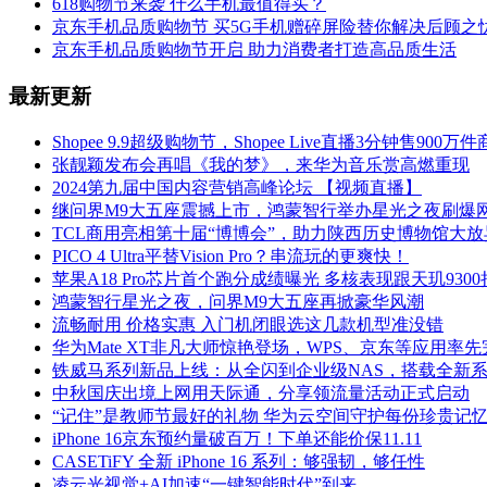
618购物节来袭 什么手机最值得买？
京东手机品质购物节 买5G手机赠碎屏险替你解决后顾之
京东手机品质购物节开启 助力消费者打造高品质生活
最新更新
Shopee 9.9超级购物节，Shopee Live直播3分钟售900万
张靓颖发布会再唱《我的梦》，来华为音乐赏高燃重现
2024第九届中国内容营销高峰论坛 【视频直播】
继问界M9大五座震撼上市，鸿蒙智行举办星光之夜刷爆
TCL商用亮相第十届“博博会”，助力陕西历史博物馆大放
PICO 4 Ultra平替Vision Pro？串流玩的更爽快！
苹果A18 Pro芯片首个跑分成绩曝光 多核表现跟天玑930
鸿蒙智行星光之夜，问界M9大五座再掀豪华风潮
流畅耐用 价格实惠 入门机闭眼选这几款机型准没错
华为Mate XT非凡大师惊艳登场，WPS、京东等应用率
铁威马系列新品上线：从全闪到企业级NAS，搭载全新系统
中秋国庆出境上网用天际通，分享领流量活动正式启动
“记住”是教师节最好的礼物 华为云空间守护每份珍贵记
iPhone 16京东预约量破百万！下单还能价保11.11
CASETiFY 全新 iPhone 16 系列：够强韧，够任性
凌云光视觉+AI加速“一键智能时代”到来