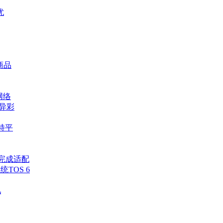
忧
件商品
网络
异彩
0持平
先完成适配
TOS 6
忆