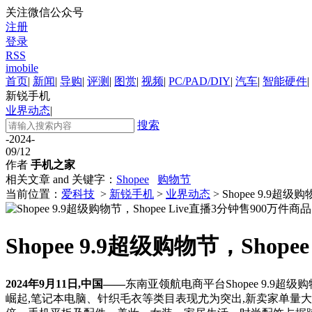
关注微信公众号
注册
登录
RSS
imobile
首页
|
新闻
|
导购
|
评测
|
图赏
|
视频
|
PC/PAD/DIY
|
汽车
|
智能硬件
|
新锐手机
业界动态
|
搜索
-2024-
09/12
作者
手机之家
相关文章 and 关键字：
Shopee
购物节
当前位置：
爱科技
>
新锐手机
>
业界动态
> Shopee 9.9超
Shopee 9.9超级购物节，Shop
2024年9月11日,中国——
东南亚领航电商平台Shopee 9.9超
崛起,笔记本电脑、针织毛衣等类目表现尤为突出,新卖家单量大涨达