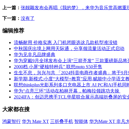
上一篇：
张靓颖发布会再唱《我的梦》，来华为音乐赏高燃重
下一篇：
没有了
编辑推荐
流畅耐用 价格实惠 入门机闭眼选这几款机型准没错
中秋国庆出境上网用天际通，分享领流量活动正式启动
华为见非凡品牌盛典
华为穿戴9月全球发布会上演“三箭齐发” 三款重磅新品
2000档 小屏“硬核特种兵” 联想moto S50开售
生生不息，兴兴与共 「2024抖音电商作者盛典」将于9月
新学期,新模式:小度“大模型+教育”应用,赋能中小学语文
联想thinkplus光影系列多口充电器上市 AI PC和AI手机
华为“点亮三环”活动在柏林开幕，帕梅拉领跳功夫操
2024IFA：创迈思携手TCL华星联合展示高端折叠屏的
大家都在搜
鸿蒙智行
华为 Mate XT
三折叠手机
智能体
华为Mate XT 非凡