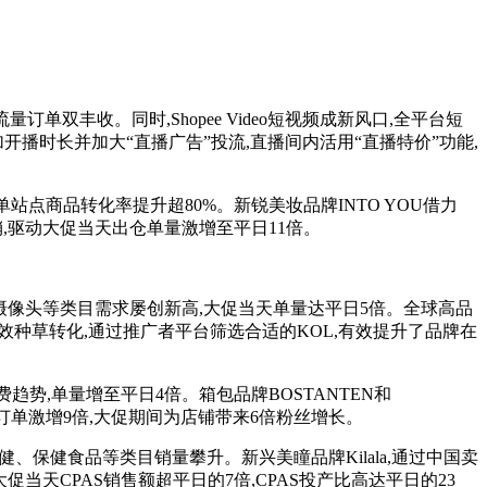
订单双丰收。同时,Shopee Video短视频成新风口,全平台短
加开播时长并加大“直播广告”投流,直播间内活用“直播特价”功能,
单站点商品转化率提升超80%。新锐美妆品牌INTO YOU借力
销,驱动大促当天出仓单量激增至平日11倍。
摄像头等类目需求屡创新高,大促当天单量达平日5倍。全球高品
行高效种草转化,通过推广者平台筛选合适的KOL,有效提升了品牌在
势,单量增至平日4倍。箱包品牌BOSTANTEN和
播订单激增9倍,大促期间为店铺带来6倍粉丝增长。
保健食品等类目销量攀升。新兴美瞳品牌Kilala,通过中国卖
,大促当天CPAS销售额超平日的7倍,CPAS投产比高达平日的23