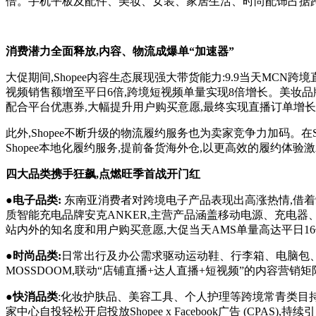
倍。手机平板及配件、美妆、女装、家居生活、时尚配饰占据
消费潜力全面释放,内容、物流
成爆单
“加速器”
大促期间,Shopee内容生态展现强大带货能力:9.9当天MCN跨
视频销售额增至平日6倍,跨境短视频单量实现8倍增长。美妆品牌卡
配合平台优惠券,大幅提升用户购买意愿,最终实现直播订单增长7
此外,Shopee不断升级的物流履约服务也为卖家竞争力加码。在S
Shopee本地化履约服务,提前备货海外仓,以更高效的履约体
四大品类携手狂飙,点燃旺季首战开门红
●
电子品类:
东南亚消费者对跨境电子产品表现出高涨热情,借着
质智能充电品牌安克ANKER,主营产品涵盖移动电源、充电器、数
站内外的知名度和用户购买意愿,大促当天AMS单量高达平日1
●
时尚品类:
日常出行及办公需求驱动运动鞋、行李箱、电脑包、西
MOSSDOOM,联动“店铺直播+达人直播+短视频”的内容营销
●
快消品类
:化妆护肤品、美容工具、个人护理等跨境常青类目持
家中心自投轻松开启投放Shopee x Facebook广告 (CP