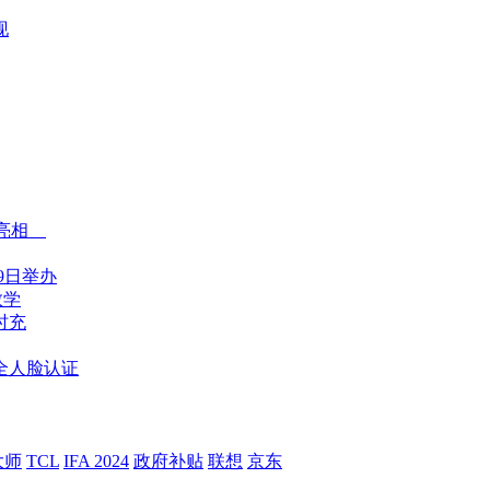
现
将亮相
9日举办
教学
同时充
安全人脸认证
大师
TCL
IFA 2024
政府补贴
联想
京东