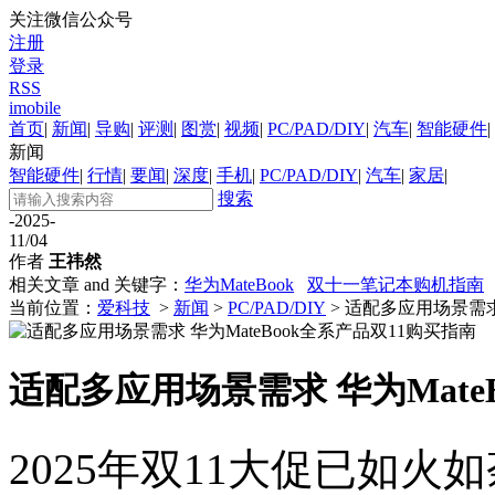
关注微信公众号
注册
登录
RSS
imobile
首页
|
新闻
|
导购
|
评测
|
图赏
|
视频
|
PC/PAD/DIY
|
汽车
|
智能硬件
|
新闻
智能硬件
|
行情
|
要闻
|
深度
|
手机
|
PC/PAD/DIY
|
汽车
|
家居
|
搜索
-2025-
11/04
作者
王祎然
相关文章 and 关键字：
华为MateBook
双十一笔记本购机指南
当前位置：
爱科技
>
新闻
>
PC/PAD/DIY
> 适配多应用场景需求
适配多应用场景需求 华为Mate
2025年双11大促已如