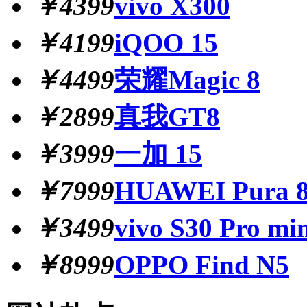
￥4399
vivo X300
￥4199
iQOO 15
￥4499
荣耀Magic 8
￥2899
真我GT8
￥3999
一加 15
￥7999
HUAWEI Pura 8
￥3499
vivo S30 Pro mi
￥8999
OPPO Find N5