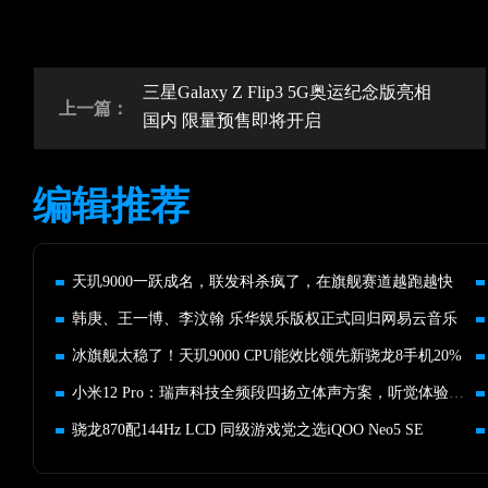
三星Galaxy Z Flip3 5G奥运纪念版亮相
上一篇：
国内 限量预售即将开启
编辑推荐
天玑9000一跃成名，联发科杀疯了，在旗舰赛道越跑越快
韩庚、王一博、李汶翰 乐华娱乐版权正式回归网易云音乐
冰旗舰太稳了！天玑9000 CPU能效比领先新骁龙8手机20%
小米12 Pro：瑞声科技全频段四扬立体声方案，听觉体验新突破！
骁龙870配144Hz LCD 同级游戏党之选iQOO Neo5 SE