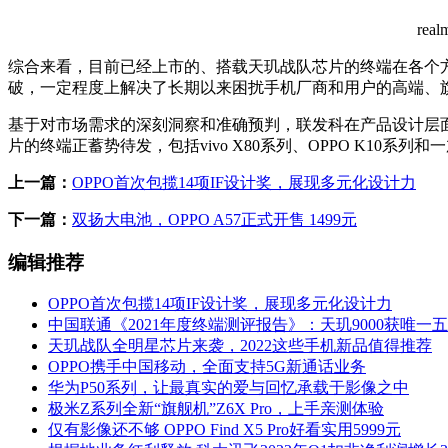
re
综合来看，目前已经上市的、搭载天玑战队芯片的终端在各个
破，一定程度上解决了长期以来困扰手机厂商和用户的高端、
基于对市场需求的深刻洞察和准确预判，联发科在产品设计层
片的终端正蓄势待发，包括vivo X80系列、OPPO K1
上一篇：
OPPO首次包揽14项IF设计奖，展现多元化设计力
下一篇：
双扬大电池，OPPO A57正式开售 1499元
编辑推荐
OPPO首次包揽14项IF设计奖，展现多元化设计力
中国联通《2021年度终端测评报告》：天玑9000获唯一
天玑战队全明星芯片来袭，2022这些手机新品值得推荐
OPPO携手中国移动，全面支持5G新通话业务
华为P50系列，让最真实的爱与回忆承载于影像之中
极米Z系列全新“旗舰机”Z6X Pro，上手亲测体验
仅有影像还不够 OPPO Find X5 Pro好看实用5999元