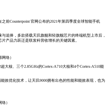
terpoint 官网公布的2021年第四季度全球智能手机
青睐与追捧，多款搭载天玑旗舰和轻旗舰芯片的终端机型上市后，
芯片产品力跃迁是联发科营收增长的关键因素。
源网络）
个2.85GHz的Cortex-A710大核和4个Cortex-A510能
及联发科全局能效优化技术，让天玑9000拥有出色的性能和能效表现，也为
网络）