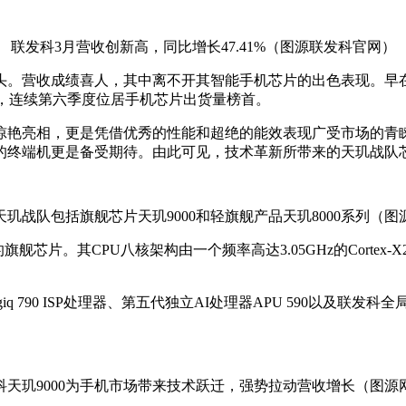
联发科3月营收创新高，同比增长47.41%（图源联发科官网）
收成绩喜人，其中离不开其智能手机芯片的出色表现。早在之前Coun
份额，连续第六季度位居手机芯片出货量榜首。
机市场惊艳亮相，更是凭借优秀的性能和超绝的能效表现广受市场的
的终端机更是备受期待。由此可见，技术革新所带来的天玑战队
天玑战队包括旗舰芯片天玑9000和轻旗舰产品天玑8000系列（图
。其CPU八核架构由一个频率高达3.05GHz的Cortex-X2超大核、三
Imagiq 790 ISP处理器、第五代独立AI处理器APU 590以
科天玑9000为手机市场带来技术跃迁，强势拉动营收增长（图源