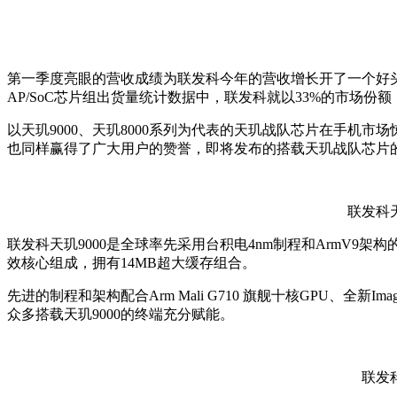
第一季度亮眼的营收成绩为联发科今年的营收增长开了一个好头。营
AP/SoC芯片组出货量统计数据中，联发科就以33%的市场
以天玑9000、天玑8000系列为代表的天玑战队芯片在手
也同样赢得了广大用户的赞誉，即将发布的搭载天玑战队芯片
联发科
联发科天玑9000是全球率先采用台积电4nm制程和ArmV9架构的旗舰芯片
效核心组成，拥有14MB超大缓存组合。
先进的制程和架构配合Arm Mali G710 旗舰十核GPU、全新
众多搭载天玑9000的终端充分赋能。
联发