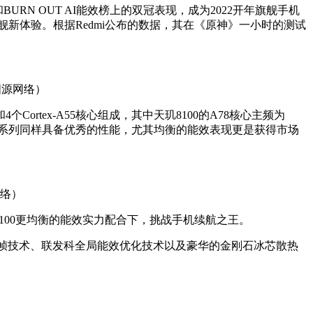
榜和BURN OUT AI能效榜上的双冠表现，成为2022开年旗舰手机
的旗舰新体验。根据Redmi公布的数据，其在《原神》一小时的测试
（图源网络）
4个Cortex-A55核心组成，其中天玑8100的A78核心主频为
，让天玑8000系列同样具备优秀的性能，尤其均衡的能效表现更是获得市场
网络）
在天玑8100更均衡的能效实力配合下，挑战手机续航之王。
合独显插帧技术、联发科全局能效优化技术以及豪华的金刚石冰芯散热