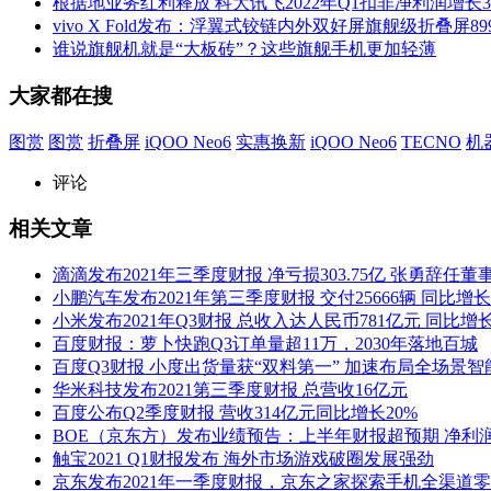
根据地业务红利释放 科大讯飞2022年Q1扣非净利润增长36
vivo X Fold发布：浮翼式铰链内外双好屏旗舰级折叠屏89
谁说旗舰机就是“大板砖”？这些旗舰手机更加轻薄
大家都在搜
图赏
图赏
折叠屏
iQOO Neo6
实惠换新
iQOO Neo6
TECNO
机
评论
相关文章
滴滴发布2021年三季度财报 净亏损303.75亿 张勇辞任
小鹏汽车发布2021年第三季度财报 交付25666辆 同比增长1
小米发布2021年Q3财报 总收入达人民币781亿元 同比增长8
百度财报：萝卜快跑Q3订单量超11万，2030年落地百城
百度Q3财报 小度出货量获“双料第一” 加速布局全场景智
华米科技发布2021第三季度财报 总营收16亿元
百度公布Q2季度财报 营收314亿元同比增长20%
BOE（京东方）发布业绩预告：上半年财报超预期 净利润增
触宝2021 Q1财报发布 海外市场游戏破圈发展强劲
京东发布2021年一季度财报，京东之家探索手机全渠道