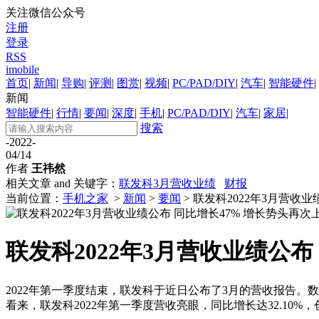
关注微信公众号
注册
登录
RSS
imobile
首页
|
新闻
|
导购
|
评测
|
图赏
|
视频
|
PC/PAD/DIY
|
汽车
|
智能硬件
|
新闻
智能硬件
|
行情
|
要闻
|
深度
|
手机
|
PC/PAD/DIY
|
汽车
|
家居
|
搜索
-2022-
04/14
作者
王祎然
相关文章 and 关键字：
联发科3月营收业绩
财报
当前位置：
手机之家
>
新闻
>
要闻
> 联发科2022年3月营收
联发科2022年3月营收业绩公布
2022年第一季度结束，联发科于近日公布了3月的营收报告。数据
看来，联发科2022年第一季度营收亮眼，同比增长达32.10