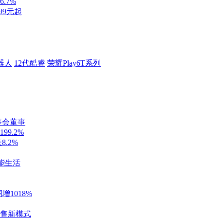
.7%
99元起
器人
12代酷睿
荣耀Play6T系列
董事会董事
99.2%
.2%
能生活
1018%
零售新模式