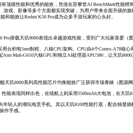
型，拥有顶级性能和优秀的能效，凭借在苏黎世AI BenchMark性能
ro在显示、游戏、影像等多个方面都实现突破，为用户带来全面升级
和能效让Redmi K50 Pro成为众多手游玩家的心头好。
 K50 Pro搭载天玑9000表现出卓越游戏性能，受到广大玩家喜爱
台积电5nm制程、八核CPU架构。CPU由4个Cortex-A78核心和
PU搭配Arm Mali-G610六核GPU和独立AI处理器APU580
舰天玑8000系列高性能芯片均衡能效广泛获得市场青睐（图源
0 Pro看齐，性能表现同样出色，在续航上则采用5500mAh大电池，
0， 是一款面向年轻人的潮玩电竞手机。其以天玑8100性能打底，配
游戏操作手感。