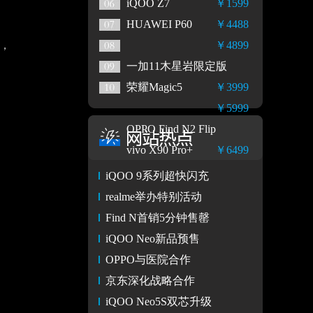
iQOO Z7
￥1599
HUAWEI P60
￥4488
化，
￥4899
一加11木星岩限定版
荣耀Magic5
￥3999
￥5999
OPPO Find N2 Flip
vivo X90 Pro+
￥6499
iQOO 9系列超快闪充
realme举办特别活动
Find N首销5分钟售罄
iQOO Neo新品预售
OPPO与医院合作
京东深化战略合作
iQOO Neo5S双芯升级