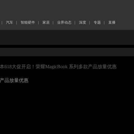
|
汽车
|
智能硬件
|
家居
|
业界动态
|
深度
|
专题
|
直播
本618大促开启！荣耀MagicBook 系列多款产品放量优惠