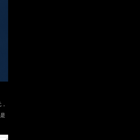
元，
愧是