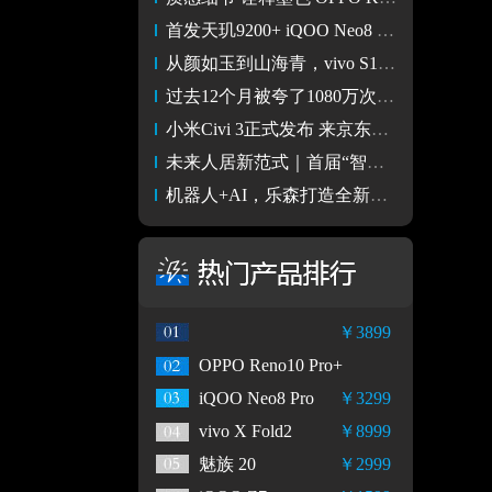
首发天玑9200+ iQOO Neo8 Pro性能+游戏测试
从颜如玉到山海青，vivo S17 从潮流中找到东方美学
过去12个月被夸了1080万次服务好 TA到底好在哪里？
小米Civi 3正式发布 来京东618以旧换新购机至高补贴400元
未来人居新范式｜首届“智愈之境”特展亮相深圳时尚家居设计周
机器人+AI，乐森打造全新家庭娱乐场景互动体验
￥3899
OPPO Reno10 Pro+
iQOO Neo8 Pro
￥3299
vivo X Fold2
￥8999
魅族 20
￥2999