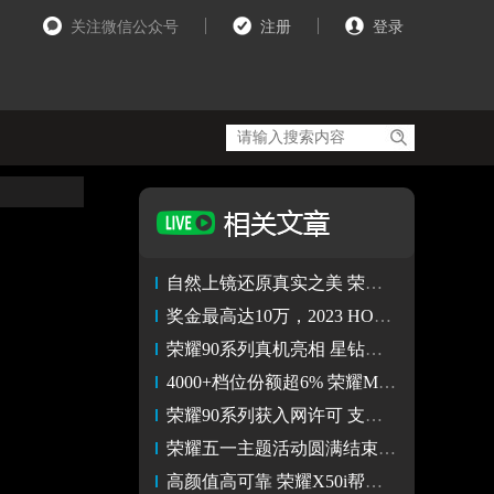
关注微信公众号
注册
登录
自然上镜还原真实之美 荣耀90系列2亿像素写真相机即将登场
奖金最高达10万，2023 HONOR Talents荣耀开发者大赛正式启动
荣耀90系列真机亮相 星钻银太惊艳 影像技术或有突破式升级
4000+档位份额超6% 荣耀Magic5系列持续热销
荣耀90系列获入网许可 支持66W快充配备2亿像素主摄
荣耀五一主题活动圆满结束 你的美好假期，一路有荣耀相伴
高颜值高可靠 荣耀X50i帮我实现了一个亿的小目标