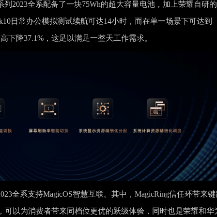
k 14系列2023全系配备了一块75Wh的超大容量电池，加上荣耀自研的
CMark10日常办公模拟测试续航可达14小时，而在单一场景下可达到
功耗最高下降37.1%，这足以满足一整天工作需求。
系列2023全系支持MagicOS智慧互联。其中，MagicRing信任环带来
，可以为消费者带来同档位更优的跃级体验，同时也是荣耀和华