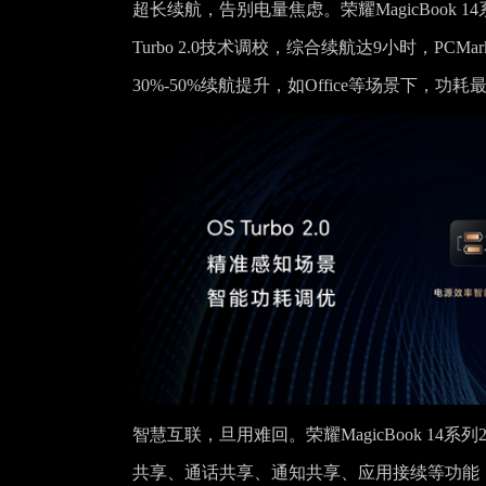
超长续航，告别电量焦虑
。荣耀MagicBoo
Turbo 2.0技术调校，综合续航达9小时，P
30%-50%续航提升，如Office等场景下，
智慧
互联
，
旦用难
回。
荣耀MagicBook 14
共享、通话共享、通知共享、应用接续等功能