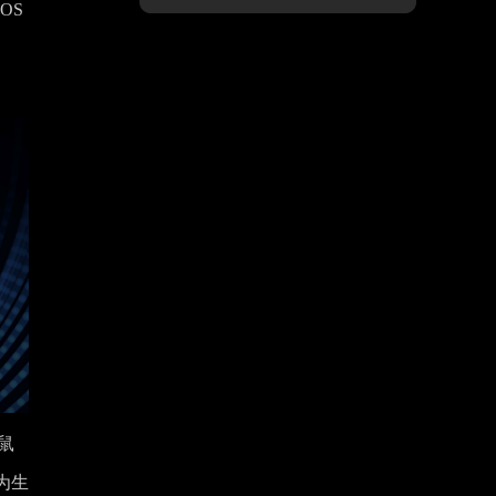
OS
键鼠
为生