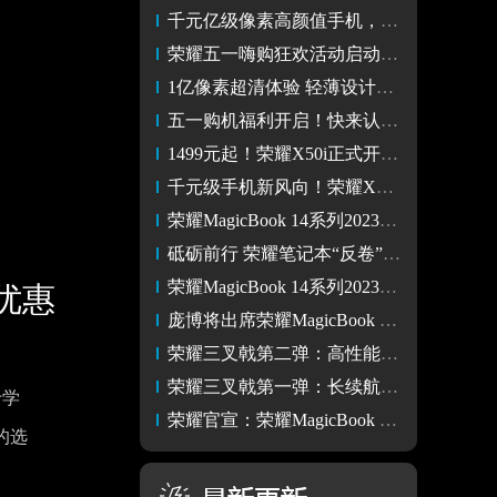
千元亿级像素高颜值手机，荣耀X50i上市成就好口碑
荣耀五一嗨购狂欢活动启动在即，全国门店联动陪伴精彩出游
1亿像素超清体验 轻薄设计高颜值！荣耀X50i正式发售 仅1499元起
五一购机福利开启！快来认领荣耀Magic5系列专属权益
1499元起！荣耀X50i正式开售 京东手机小时购1小时就到手
千元级手机新风向！荣耀X50i发布：1亿像素超清影像 售1499元起
荣耀MagicBook 14系列2023今日开售！首销尊享价4999元起
砥砺前行 荣耀笔记本“反卷”海外市场的元年
荣耀MagicBook 14系列2023 发布，首销优惠价4999元起
量优惠
庞博将出席荣耀MagicBook 14发布会现场 “三叉戟”等待解锁
荣耀三叉戟第二弹：高性能，荣耀笔记本MagicBook 14新品将上市
荣耀三叉戟第一弹：长续航 荣耀笔记本MagicBook 14新品值得期待
于学
荣耀官宣：荣耀MagicBook 14系列新品发布会定档4月13日
的选