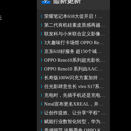
耀
荣耀笔记本618大促开启！荣耀MagicBook 系列多款产品放量优惠
元
第二代有机硅素皮质感再越级 真我GT Neo5 SE图赏
联发科与小米联合定义影像特长芯 Civi 3搭载天玑8200-Ultra
3大趣味打卡场馆 OPPO Reno10系列携手天真蓝用长焦拍你所爱
京东618好服务 超150个城市实现Apple自营小时购1小时送达
OPPO Reno10系列超光影长焦与广角镜头，来自辰瑞光学
OPPO Reno10 系列由AAC瑞声科技加持 感知系统全面升级
长寿版100W闪充方案加持 OPPO Reno10 Pro+带来旗舰级回血能力
任光影肆意生长 vivo S17系列山海青把流动山海融入手机
充电时，先插手机还是充电器？(测试)
Nreal宣布更名XREAL，并推出多项产品升级
让创作提效、让分享“平权” 百度有驾即将上线AI创作“黑科技”
赋能行业数智化转型，华为擎云亮相2023数博会
质感细节 诠释墨色 OPPO K11x 墨玉图赏