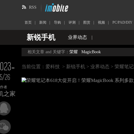
RSS
首页
|
新闻
|
导购
|
评测
|
图赏
|
视频
|
PC/PAD/DIY
新锐手机
业界动态
|
相关文章 and 关键字：
荣耀
MagicBook
023-
当前位置：
爱科技
>
新锐手机
>
业界动态
> 荣耀笔记
5/26
作者
机之家