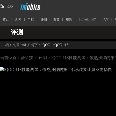
RSS
首页
|
新闻
|
导购
|
评测
|
图赏
|
视频
|
PC/PAD/DIY
|
汽车
|
评测
相关文章 and 关键字：
iQOO
iQOO 11S
当前位置：
爱科技
>
评测
> iQOO 11S性能测试：依然强悍的