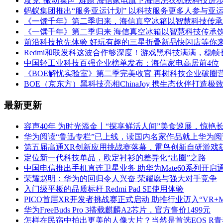
攻克“振动噪声”难题 海信家电旗下海信洗衣机获科技进
蚂蚁集团推出“服务亚运计划” 以科技服务更多人参与亚
《一馔千年》第二季归来，海信真空冰箱以智慧科技传承
《一馔千年》第二季归来 海信真空冰箱以智慧科技传承
前沿科技抢先体验 好玩有趣的三星折叠新品快闪店等你
Redmi和联发科这波合作够深度！游戏黑科技满满，稳帧
中国轻工业科技百强企业榜单发布：海信家电高居前4位
《BOE解忧实验室》第二季完美收官 再树科技企业破圈
BOE（京东方）黑科技亮相ChinaJoy 携生态伙伴打造极
最新更新
容声40年 为时光添金丨“探享鲜活人间”美食巡展，惊艳
华为阅读“鲁迅专栏”已上线，读国内名家作品就上华为阅
第五届高通XR创新应用挑战赛落幕，雷鸟创新自研游戏
定位新一代科技单品，欧定衬衫的差异化“出圈”之路
中国电信推出手机直连卫星业务 助华为Mate60系列开启
荣耀赵明：华为的回归令人兴奋 荣耀愿与强大对手竞争
入门级平板的品质标杆 Redmi Pad SE使用体验
PICO首届XR开发者挑战赛正式启动 助推行业迈入“VR+
华为FreeBuds Pro 3搭载麒麟A2芯片，官方售价1499元
怎样在民宿中拍出更美的人像大片？当然是首选EOS R