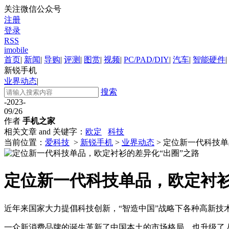
关注微信公众号
注册
登录
RSS
imobile
首页
|
新闻
|
导购
|
评测
|
图赏
|
视频
|
PC/PAD/DIY
|
汽车
|
智能硬件
|
新锐手机
业界动态
|
搜索
-2023-
09/26
作者
手机之家
相关文章 and 关键字：
欧定
科技
当前位置：
爱科技
>
新锐手机
>
业界动态
> 定位新一代科技
定位新一代科技单品，欧定衬衫
近年来国家大力提倡科技创新，“智造中国”战略下各种高新
一众新消费品牌的诞生革新了中国本土的市场格局，也升级了