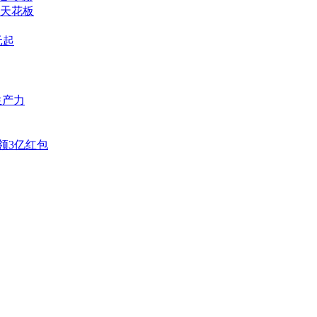
机天花板
元起
强生产力
领3亿红包