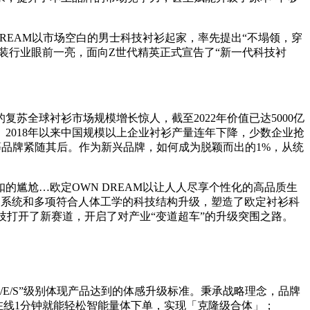
REAM以市场空白的男士科技衬衫起家，率先提出“不塌领，穿
装行业眼前一亮，面向Z世代精英正式宣告了“新一代科技衬
全球衬衫市场规模增长惊人，截至2022年价值已达5000亿
2018年以来中国规模以上企业衬衫产量连年下降，少数企业抢
王等品牌紧随其后。作为新兴品牌，如何成为脱颖而出的1%，从统
尴尬…欧定OWN DREAM以让人人尽享个性化的高品质生
制系统和多项符合人体工学的科技结构升级，塑造了欧定衬衫科
技打开了新赛道，开启了对产业“变道超车”的升级突围之路。
/E/S”级别体现产品达到的体感升级标准。秉承战略理念，品牌
序在线1分钟就能轻松智能量体下单，实现「克隆级合体」；