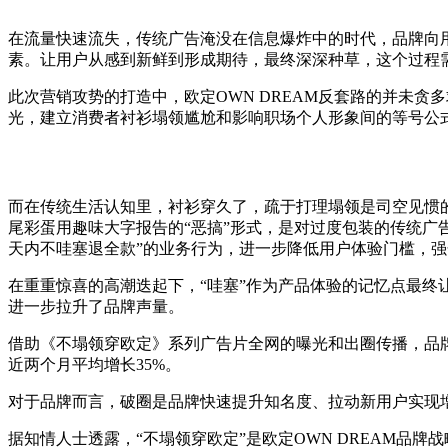
在流量快速流失，传统广告淹没在信息爆炸中的时代，品牌向
素。让用户从感到新鲜到形成期待，最终深深种草，这个过程
此次营销攻势的打造中，欧定OWN DREAM反套路的并未
光，建立消费者衬衫塌领尴尬和影响职场个人形象间的等号公
而在传统生活认知里，衬衫穿久了，疏于打理塌领是司空见惯
尾彩蛋用趣味大字报告的“恶搞”形式，是对过度包装的传统广
天内不哇塞退全款”的业务行为，进一步降低用户体验门槛，
在重重惊喜的高潮迭起下，“哇塞”作为产品体验的记忆点最
进一步拉升了品牌声量。
借助《不塌领穿欧定》系列广告片全网的曝光和出圈传播，品牌已
近两个月平均增长35%。
对于品牌而言，破圈是品牌快速提升知名度、拉动新用户实现增
据知情人士透露，“不塌领穿欧定”是欧定OWN DREAM品