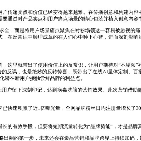
用户传递卖点和价值已经变得越来越难。在传播创意和构建内容
需要通过对产品卖点和用户痛点场景的精心包装并植入创意内容
贪多求全，而是将用户场景痛点聚焦在衬衫塌领这一容易被忽视的
式，在反常识中顺理成章的在人们心中种下心智，进而深刻影响
的，这里就带出了使用价值上的反常识，让用户期待对“不塌领”
告的反讽，也是绝妙的反转惊喜，既带出了在线AI量体定制、百
强化潜在新用户接触尝鲜品牌的利益点。
终让用户留下深刻印记，达到病毒洗脑的营销效果。此次营销借助
快速积累了近1亿曝光量，全网品牌粉丝日均注册量增长了300%
长的有效手段，但要将短期流量转化为“品牌势能”，才是品牌
牌战略出圈的第一步，未来还会在爆品营销和品牌跨界上持续加码，