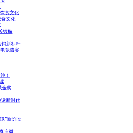
步奖
运
饮食文化
饮食文化
来
长续航
营销新标杆
致电竞盛宴
长沙！
读
获金奖！
通话新时代
MR”新阶段
青春专微