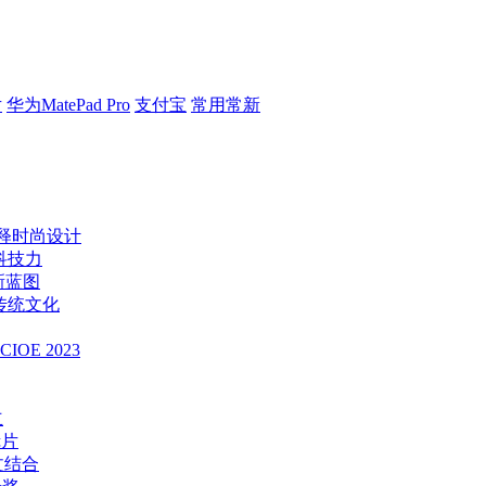
片
华为MatePad Pro
支付宝
常用常新
诠释时尚设计
一科技力
新蓝图
传统文化
E 2023
立
镜片
文结合