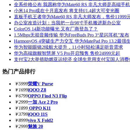
全系价格公布 我愿称华为Mate60 RS 非凡大师是高端手
小米14 Pro或在十月底发布 将支持f/1.4超大可变光圈
直板手机王者华为Mate60 RS 非凡大师发布，售价11999
办公室改造计划：当我把一台98寸手机搬进新办公室
ColorOS 14新功能曝光 又有厂商登岛了？
1.5Mbps无损音频传输 华为FreeBuds Pro 3“星闪耳机”发布
HarmonyOS 4突破生产力交互 华为MatePad Pro 13.2最
华为智能眼镜2续航大提升，11小时轻松满足听音需求
华为高端旗舰智慧屏 V5 Pro开启预售 售价24999元起
支付宝2大举措助燃亚运经济 全球生意用支付宝国人消费
热门产品排行
￥5999
荣耀V Purse
￥1699
iQOO Z8
￥6799
OPPO Find N3 Flip
￥2999
一加 Ace 2 Pro
￥1899
OPPO K11
￥3799
iQOO 11S
￥8999
vivo X Fold2
￥2999
魅族 20