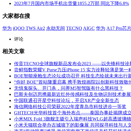
2023年7月国内市场手机出货量1855.2万部 同比下降6.8%
大家都在搜
华为
iQOO TWS Air2
永劫无间
TECNO
AIGC
华为
A17 Pro芯
评论
相关文章
传音TECNO全球旗舰新品发布会2023 ——以先锋科技
尝鲜指数荣耀V Purse力压iPhone 15 实力诠释轻薄是第
BOE智能座舱生态论坛成功召开 科技生态绘就未来出行
“你好 BOE”首站隆重启幕 携手敦煌画院以创新科技致敬
无惧鬼探头、开门杀，问界M5智驾版有什么黑科技？
巴斯夫创迈思携最新近红外传感科技及生物识别技术参展CIO
中国联通召开星空科技论坛，开启XR产业全新生态
海信网络科技公司荣获2022年度青岛市科技进步一等奖
GHTECH光华科技首个海外布点——泰国办事处揭牌成
小米MIX Fold 3旗舰主摄引入瑞声科技WLG超高透玻璃
小米天猫联合举办古城墙下的影像展 共同探寻科技与人