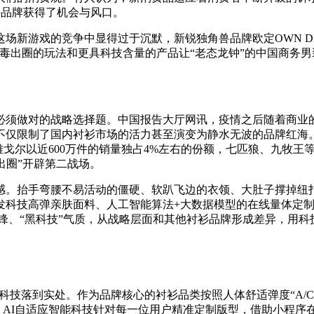
兴品牌获得了机会与风口。
场新游戏的竞争中显得过于沉默，新锐独角兽品牌欧定OWN D
毒出圈的玩法和更具科技含量的产品让“老态龙钟”的中国商务男
须做对的战略选择题。中国报告大厅网讯，疫情之后随着商业的复苏
仅限制了国内衬衫市场的活力甚至演变为静水无波的品牌红海。
间，雅戈尔以近600万件的销量独占4%左右的份额，七匹狼、九牧
化“出圈”开辟第二战场。
。抬手弯腰不易活动的僵硬、软趴飞边的衣领、大肚子撑掉纽扣的
研发科技高弹亲肤面料、人工智能算法+大数据模型的在线量体定
锋、“黑科技”气质，从战略层面和其他衬衫品牌形成差异，用科
将科技落到实处。作为品牌核心的衬衫品类按照人体舒适弹度“A/C
系统，AI自适应智能科技针对每一位用户精准定制版型，借助小程