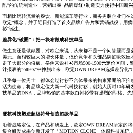
酷”的传统制造业，营销出圈+品牌爆红+制造实力使得中国新
而相比玩转流量的餐饮、新能源车等行业，商务男装企业们在这
欧定”概念，并于近日打造了首支品牌广告片和营销战役，用病
衫”诞生。
差异化“破圈”：
把一块布做成科技单品
做生意还是做颠覆，对欧定来说，从来都不是一个问答题而是必
美元。而相较巨大的增长体量，低价竞争和头部品牌虹吸效应不
走了大部分的份额。举例来说衬衫市场500-1500元定价区
计报表的“others”中挣脱出来，欧定OWN DREAM选择差异
几乎每一位男士，都体会过衬衫不合体带来的拘束紧绷的压抑感
活为使命，将品牌定位为新一代科技衬衫，创始人历时10年
技单品的DNA，品牌热销的基本款白衬衫带有强烈的型格、先
硬核科技塑造超级符号
创造超级单品
沿着战略定位，在产品和研发上，欧定OWN DREAM坚定的
集合研发成果创新开发了「MOTION CLONE」体感科技