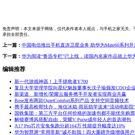
免责声明：本文来源于网络，仅代表作者本人观点，与手机之家无关。
承担全部责任。
上一篇：
中国电信推出手机直连卫星业务 助华为Mate60系列
下一篇：
华为阅读“鲁迅专栏”已上线，读国内名家作品就上华
编辑推荐
新一代游戏神器！上手拯救者Y700
复旦大学管理学院向星纪魅族董事长沈子瑜颁发CDO企
新渠道、新增长|荣耀云服务携手开发者实现商业共赢
Bose发布两款QuietComfort系列产品 支持空间音频技术
携手最高检帮扶办，海信冰箱·雨辰助学送来“流动电影院
国铁集团：第三方平台任何价格的加速包都不能优先购票
解锁赛博风搭配自由，荣耀V Purse成年轻人的首选潮包
A17 Pro芯片安兔兔跑分超164万 性能提升幅度达10%
华为智慧屏“常用常新”诚不欺我！四大重磅升级增值用户