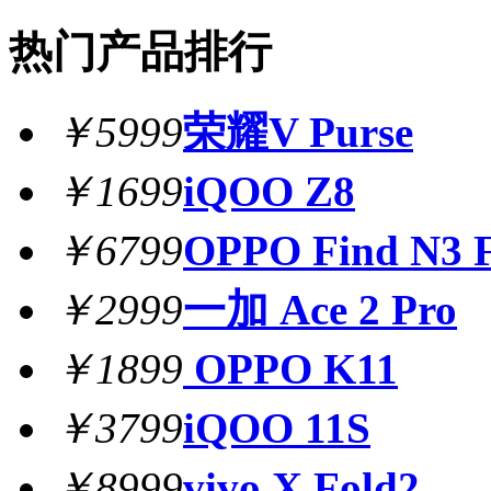
热门产品排行
￥5999
荣耀V Purse
￥1699
iQOO Z8
￥6799
OPPO Find N3 F
￥2999
一加 Ace 2 Pro
￥1899
OPPO K11
￥3799
iQOO 11S
￥8999
vivo X Fold2