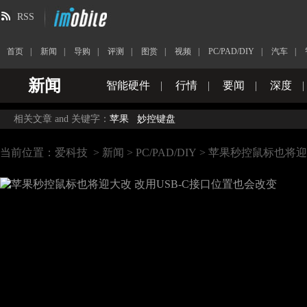
RSS
首页
|
新闻
|
导购
|
评测
|
图赏
|
视频
|
PC/PAD/DIY
|
汽车
|
新闻
智能硬件
|
行情
|
要闻
|
深度
|
相关文章 and 关键字：
苹果
妙控键盘
当前位置：
爱科技
>
新闻
>
PC/PAD/DIY
> 苹果秒控鼠标也将迎