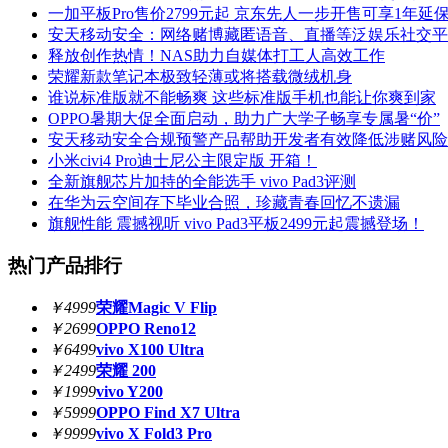
一加平板Pro售价2799元起 京东先人一步开售可享1年延
安天移动安全：网络赌博藏匿语音、直播等泛娱乐社交平
释放创作热情！NAS助力自媒体打工人高效工作
荣耀新款笔记本极致轻薄或将搭载微绒机身
谁说标准版就不能畅爽 这些标准版手机也能让你爽到家
OPPO暑期大促全面启动，助力广大学子畅享专属暑“价”
安天移动安全合规预警产品帮助开发者有效降低涉赌风险
小米civi4 Pro迪士尼公主限定版 开箱！
全新旗舰芯片加持的全能选手 vivo Pad3评测
在华为云空间存下毕业合照，珍藏青春回忆不遗漏
旗舰性能 震撼视听 vivo Pad3平板2499元起震撼登场！
热门产品排行
￥4999
荣耀Magic V Flip
￥2699
OPPO Reno12
￥6499
vivo X100 Ultra
￥2499
荣耀 200
￥1999
vivo Y200
￥5999
OPPO Find X7 Ultra
￥9999
vivo X Fold3 Pro