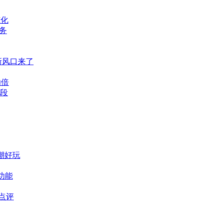
I化
务
新风口来了
功倍
段
题潮好玩
功能
缺点评