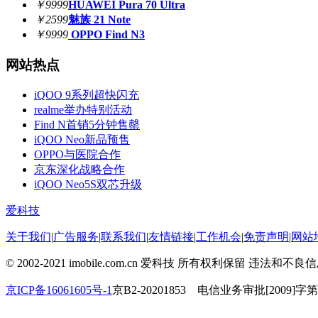
￥9999
HUAWEI Pura 70 Ultra
￥2599
魅族 21 Note
￥9999
OPPO Find N3
网站热点
iQOO 9系列超快闪充
realme举办特别活动
Find N首销5分钟售罄
iQOO Neo新品预售
OPPO与医院合作
京东深化战略合作
iQOO Neo5S双芯升级
爱科技
关于我们
|
广告服务
|
联系我们
|
友情链接
|
工作机会
|
免责声明
|
网站
© 2002-2021 imobile.com.cn 爱科技 所有权利保留 违法和不良
京ICP备16061605号-1
京B2-20201853 电信业务审批[2009]字