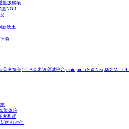
斩获重量级奖项
量NO.1
发
创新沃土
发
新体验
新品发布会
5G-A毫米波测试平台
moto
moto S50 Neo
华为Mate 7
发
造智能体验
开发测试
全新的AI时代