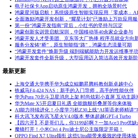
电子社保卡App启动原生鸿蒙开发，拥抱全场景时代
鸿蒙星河版启航！系统级原生智能实现应用「零成本」A
全面激励鸿蒙开发创新，“耀星计划”已激励上万款应用服
第一份“鸿蒙开发指南”背后，小红书的坚持与沉淀
鸿蒙创新实训营启航深圳，中国移动等40余家企业参与
鸿蒙开发人才受美团、京东等大厂热捧 程序员就业方向
服务分发铸“桥”，原生智能指“路”，鸿蒙生态流量可期
“鸿蒙开发套件”焕新升级 端到端赋能助力开发运维事半
鸿蒙开发套件全新升级，大型应用迈入简洁高效开发新阶
最新更新
上海交通大学携手华为成立鲲鹏昇腾科教创新卓越中心
铁威马F4-424 NAS：新手的入门导师，高手的性能伙伴
华为Pura 70北斗卫星消息上架 时尚炫彩小直屏 互动主
华为Mate X5开启夏日礼遇 全能旗舰折叠屏等你来体验
AI能力持续进化！小度学习机Z30上线“AI英语老师精讲”
科大讯飞发布讯飞星火V4.0版本 整体超越GPT-4 Turbo
【四六开】不是哥们儿，你3199起啊？一加Ace3 Pro优
魔镜打开！小米Civi 4 Pro迪士尼公主版限定开箱！
OPPO Find X7 Ultra领衔 这些Ultra能带来极致的使用体验