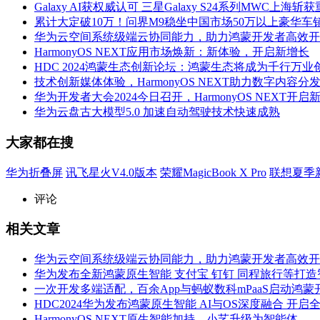
Galaxy AI获权威认可 三星Galaxy S24系列MWC上海
累计大定破10万！问界M9稳坐中国市场50万以上豪华车销
华为云空间系统级端云协同能力，助力鸿蒙开发者高效开
HarmonyOS NEXT应用市场焕新：新体验，开启新增长
HDC 2024鸿蒙生态创新论坛：鸿蒙生态将成为千行万业
技术创新媒体体验，HarmonyOS NEXT助力数字内容分
华为开发者大会2024今日召开，HarmonyOS NEXT开启
华为云盘古大模型5.0 加速自动驾驶技术快速成熟
大家都在搜
华为折叠屏
讯飞星火V4.0版本
荣耀MagicBook X Pro
联想夏季
评论
相关文章
华为云空间系统级端云协同能力，助力鸿蒙开发者高效开
华为发布全新鸿蒙原生智能 支付宝 钉钉 同程旅行等打
一次开发多端适配，百余App与蚂蚁数科mPaaS启动鸿蒙
HDC2024华为发布鸿蒙原生智能 AI与OS深度融合 开启
HarmonyOS NEXT原生智能加持，小艺升级为智能体