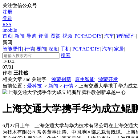
关注微信公众号
注册
登录
RSS
imobile
首页
|
新闻
|
导购
|
评测
|
图赏
|
视频
|
PC/PAD/DIY
|
汽车
|
智能硬件
|
新闻
智能硬件
|
行情
|
要闻
|
深度
|
手机
|
PC/PAD/DIY
|
汽车
|
家居
|
搜索
-2024-
07/01
作者
王祎然
相关文章 and 关键字：
鸿蒙创新
原生智能
鸿蒙开发
当前位置：
爱科技
>
新闻
>
行情
> 上海交通大学携手华为成
上海交通大学携手华为成立鲲
6月27日上午，上海交通大学与华为技术有限公司在上海交通
为技术有限公司常务董事汪涛、中国地区部总裁曹既斌、上海