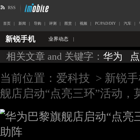
RSS
首页
|
新闻
|
导购
|
评测
|
图赏
|
视频
|
PC/PAD/DIY
|
汽车
|
新锐手机
业界动态
|
相关文章 and 关键字：
华为
点
当前位置：
爱科技
>
新锐手
舰店启动“点亮三环”活动，