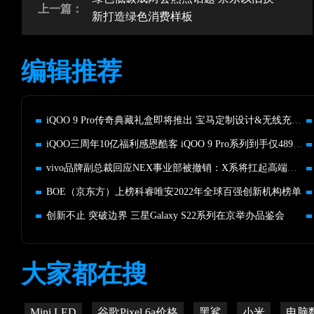
上一篇：
新打造绿色消费样板
编辑推荐
iQOO 9 Pro传奇典藏礼盒即将推出 宝马定制设计&无线充电福利
iQOO三周年10亿福利感恩酷客 iQOO 9 Pro系列到手仅4899元起
vivo品牌副总裁回应NEX事业部被撤销：X系将扛起高端大旗！
BOE（京东方）上榜科睿唯安2022年全球百强创新机构榜单
创新不止 突破边界 三星Galaxy S22系列在京举办品鉴会
大家都在搜
Mini LED
谷歌Pixel 6a价格
黑鲨
小米
电脑