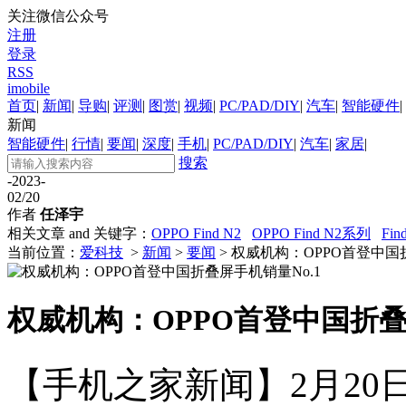
关注微信公众号
注册
登录
RSS
imobile
首页
|
新闻
|
导购
|
评测
|
图赏
|
视频
|
PC/PAD/DIY
|
汽车
|
智能硬件
|
新闻
智能硬件
|
行情
|
要闻
|
深度
|
手机
|
PC/PAD/DIY
|
汽车
|
家居
|
搜索
-2023-
02/20
作者
任泽宇
相关文章 and 关键字：
OPPO Find N2
OPPO Find N2系列
Fin
当前位置：
爱科技
>
新闻
>
要闻
> 权威机构：OPPO首登中国
权威机构：OPPO首登中国折叠
【手机之家新闻】2月20日