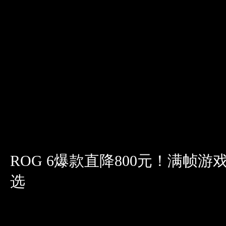
ROG 6爆款直降800元！满帧游
选