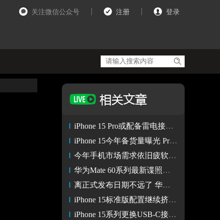
关注微信公众号
注册
登录
iPhone 15 Pro或配备雷电接口 最高传输速率可达40Gbps
iPhone 15今年备货量曝光 Pro系列占总订单的65%
今年手机市场需求依旧疲软 iPhone 15系列面临较大出货压力
华为Mate 60系列最新谍照曝光 背面采用双色设计
离正式发布日期不远了 华为Mate 60系列开发代号曝光
iPhone 15标准版配置继续挤牙膏 确认搭载老款A16芯片
iPhone 15系列更换USB-C接口 但普通版只有USB 2.0传输速率