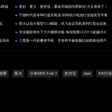
专访陈志辉：紧跟国家通讯战略 携手运营商推进5G终端普及
更好，更大，更舒适，重金升级的问界新M7大五座来了！
宁德时代发布神行超充电池 吹响动力电池行业超快充号角
元起
星火认知大模型V2.0赋能，讯飞会议耳机系列打造会议效率天花板
专业摄影师水下大片极限试炼 海信电视ULED X超越OLED、MiniLED
换机认准京东超值折扣榜 京东818手机节以旧换新至高补贴1500元
三星新一代折叠屏手机、手表和平板电脑以创新推动用户体验升级
锁屏
星火
小米MIX Fold 3
支付宝
Intel
XR行业