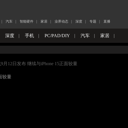
|
汽车
|
智能硬件
|
家居
|
业界动态
|
深度
|
专题
|
直播
|
深度
|
手机
|
PC/PAD/DIY
|
汽车
|
家居
|
或9月12日发布 继续与iPhone 15正面较量