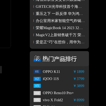
GHTECH光华科技首个海外布点——泰国办事处揭牌成立
重压之下 一跃反弹 华为鸿蒙生态已过万重山
办公室用米家智能空气炸锅5.5L 可视版真是太爽了！
荣耀MagicBook 14 2023 32GB预售开启，轻薄本进入大内存时代
MagicV2上新销售破千万 荣耀：支付宝是新品首发必选平台
爱是正“巧”在想你，用华为get七夕限定“爱的巧事清单”
OPPO K11
￥1899
iQOO 11S
￥3799
￥3899
OPPO Reno10 Pro+
vivo X Fold2
￥8999