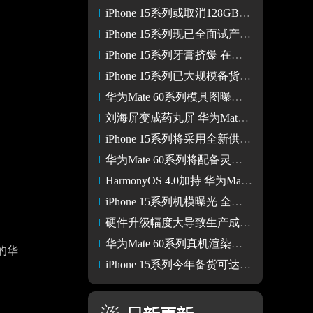
iPhone 15系列或取消128GB小容量版本 起售价也将翻倍
iPhone 15系列现已全面试产 发布会预计会在9月12日前后
iPhone 15系列牙膏挤爆 在拍照性能网络等方面均有大幅升级
iPhone 15系列已大规模备货 售价上涨 升级明显
华为Mate 60系列模具图曝光 镜头模组面积极大
刘海屏变成药丸屏 华为Mate 60系列正面颜值格外出众
iPhone 15系列将采用全新供电芯片 有线充电功率将达40W
华为Mate 60系列将配备灵动岛 支持3D人脸识别功能
HarmonyOS 4.0加持 华为Mate 60系列9月份和iPhone 14正面交锋
iPhone 15系列机模曝光 全系均配备Type-C接口和灵动岛
硬件升级幅度大导致生产成本增加 iPhone 15全系将涨价
华为Mate 60系列真机渲染图曝光 预计今年秋季正式发布
的华
iPhone 15系列今年备货可达8400万台 对比上代产量提升12%