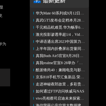
显
华为Mate 60系列或9月12日发布 继续与iPhone 15正面较量
龙
真武GT5发布会定档本月28日 性能和快充表现继续越级
千元精品机难觅 华为畅享60系列满足大屏、续航、大内存需求
激光投影渗透率超1/4，Vidda加速推进行业进入高画质时代
中译语通出席2023中国算力大会，发布西部AI语料库与大模型
华为
上半年国内折叠屏出货量同比增长72% OPPO市场份额稳居第二
真我Buds Air5官宣8月28日发布，颠覆千元级旗舰降噪
真我realme官宣8·28举办「越级而上」五周年演讲
酷派锋尚40：兼顾电竞与影像的双重体验娱乐神器
京东818手机节汇集新品 荣耀Magic V2 16GB+512GB版到手9999元
走进神秘夜郎故里，多彩贵州之巅
如何通过FTP访问铁威马NAS
vivo亮相蔡司启迪未来探索者活动 展示双方联合创新成果
海信荣获公安交管大数据建模应用竞赛全省一等奖