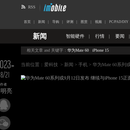
RSS
首页
|
新闻
|
导购
|
评测
|
图赏
|
视频
|
PC/PAD/DIY
新闻
智能硬件
|
行情
|
要闻
相关文章 and 关键字：
华为Mate 60
iPhone 15
023-
当前位置：
爱科技
>
新闻
>
手机
> 华为Mate 60系列
8/21
作者
李明亮