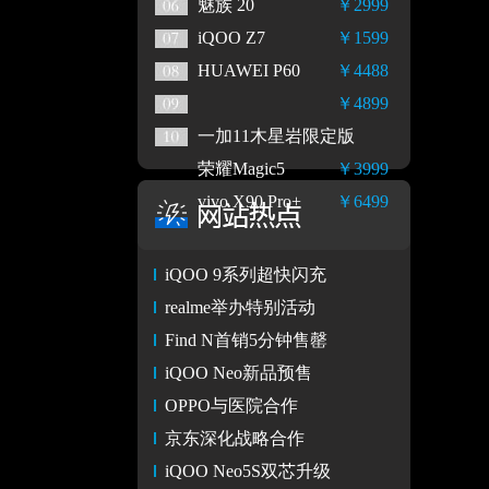
魅族 20
￥2999
iQOO Z7
￥1599
HUAWEI P60
￥4488
￥4899
一加11木星岩限定版
荣耀Magic5
￥3999
vivo X90 Pro+
￥6499
iQOO 9系列超快闪充
realme举办特别活动
Find N首销5分钟售罄
iQOO Neo新品预售
OPPO与医院合作
京东深化战略合作
iQOO Neo5S双芯升级