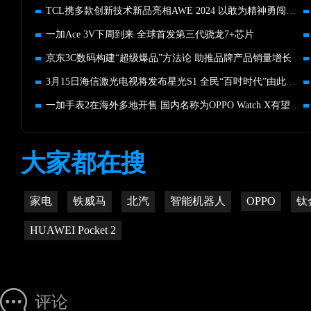
TCL携多款创新技术新品亮相AWE 2024 以敢为精神勇闯技术无人区
一加Ace 3V下周到来 全球首发第三代骁龙7+芯片
京东3C数码构建“超级爆品”方法论 助推品牌产品销量增长
3月15日海信激光电视将发布星光S1 全民“百吋时代”由此开启
一加手表2在海外多地开售 国内名称为OPPO Watch X有望近期发布
大家都在搜
家电
铁威马
北汽
智能机器人
OPPO
钛
HUAWEI Pocket 2
评论