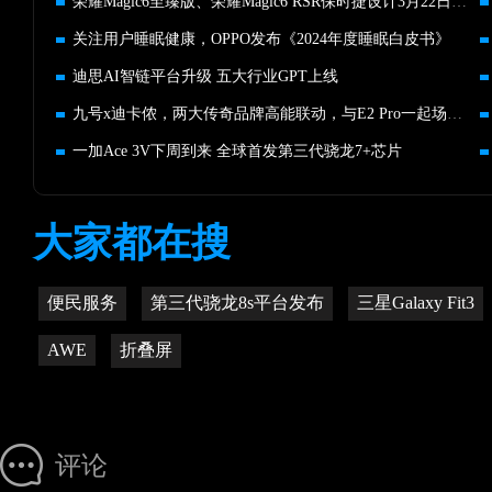
荣耀Magic6至臻版、荣耀Magic6 RSR保时捷设计3月22日开售
关注用户睡眠健康，OPPO发布《2024年度睡眠白皮书》
迪思AI智链平台升级 五大行业GPT上线
九号x迪卡侬，两大传奇品牌高能联动，与E2 Pro一起场上见！
一加Ace 3V下周到来 全球首发第三代骁龙7+芯片
大家都在搜
便民服务
第三代骁龙8s平台发布
三星Galaxy Fit3
AWE
折叠屏
评论