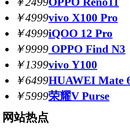
￥2499
OPPO Reno11
￥4999
vivo X100 Pro
￥4999
iQOO 12 Pro
￥9999
OPPO Find N3
￥1399
vivo Y100
￥6499
HUAWEI Mate 6
￥5999
荣耀V Purse
网站热点