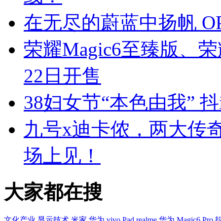
在无尽的蔚蓝中扬帆 OPP
荣耀Magic6至臻版、荣
22日开售
38妇女节“本色由我” 
九号x迪卡侬，两大传奇
场上见！
大家都在搜
文化产业
显示技术
米家
华为
vivo Pad
realme
华为
Magic6 Pro