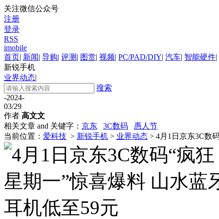
关注微信公众号
注册
登录
RSS
imobile
首页
|
新闻
|
导购
|
评测
|
图赏
|
视频
|
PC/PAD/DIY
|
汽车
|
智能硬件
|
新锐手机
业界动态
|
搜索
-2024-
03/29
作者
高文文
相关文章 and 关键字：
京东
3C数码
愚人节
当前位置：
爱科技
>
新锐手机
>
业界动态
> 4月1日京东3C