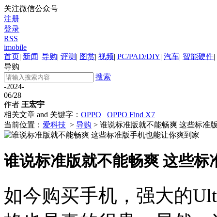
关注微信公众号
注册
登录
RSS
imobile
首页
|
新闻
|
导购
|
评测
|
图赏
|
视频
|
PC/PAD/DIY
|
汽车
|
智能硬件
|
导购
搜索
-2024-
06/28
作者
王宏宇
相关文章 and 关键字：
OPPO
OPPO Find X7
当前位置：
爱科技
>
导购
> 谁说标准版就不能畅爽 这些标准
谁说标准版就不能畅爽 这些标
如今购买手机，强大的Ul