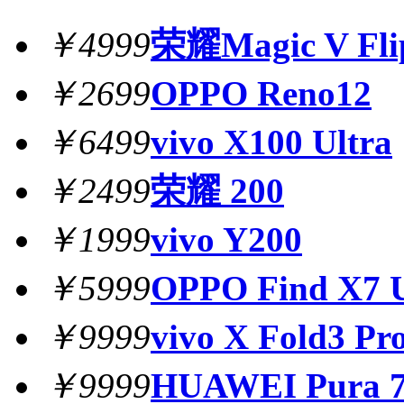
￥4999
荣耀Magic V Fli
￥2699
OPPO Reno12
￥6499
vivo X100 Ultra
￥2499
荣耀 200
￥1999
vivo Y200
￥5999
OPPO Find X7 U
￥9999
vivo X Fold3 Pr
￥9999
HUAWEI Pura 7