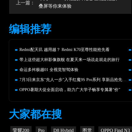
上一篇：
叠屏等你来体验
编辑推荐
Redmi配天玑 越用越？ Redmi K70至尊性能抢先看
带上这些超大杯影像旗舰 在夏天来一场说走就走的旅行
命运多舛极越01 全视觉智驾体验
7月3日来京东“先人一步”入手红魔9S Pro系列 享新品抢先发货
OPPO暑期大促全面启动，助力广大学子畅享专属暑“价”
大家都在搜
荣耀200
Pro
D8 Hybrid
图赏
OPPO Find N3