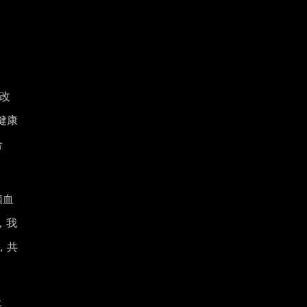
段改
健康
合
脑血
，我
，共
上