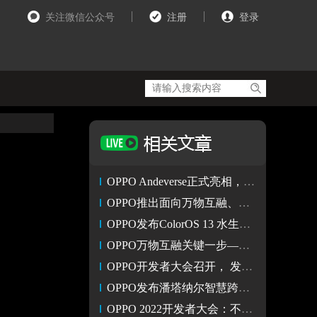
关注微信公众号
注册
登录
OPPO Andeverse正式亮相，打造虚实世界的“连接器”
OPPO推出面向万物互融、以人为中心的智慧跨端系统潘塔纳尔
OPPO发布ColorOS 13 水生设计色彩更加自然有活力
OPPO万物互融关键一步——潘塔纳尔：让设备无界 使服务直达
OPPO开发者大会召开， 发布ColorOS 13和智慧跨端系统潘塔纳尔
OPPO发布潘塔纳尔智慧跨端系统 打造开放融合生态
OPPO 2022开发者大会：不限手机品牌与车型！OPPO车机互联