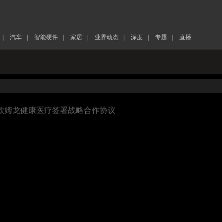
|
汽车
|
智能硬件
|
家居
|
业界动态
|
深度
|
专题
|
直播
O与欧姆龙健康医疗签署战略合作协议