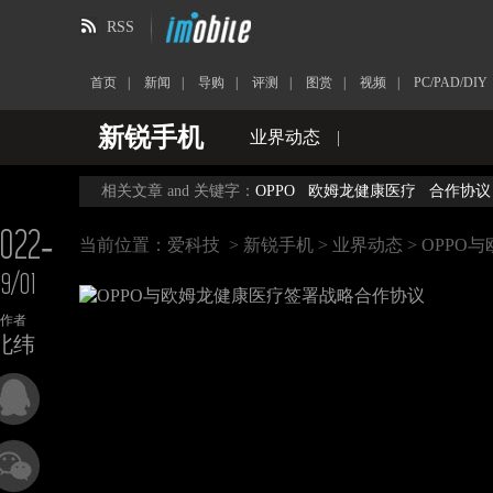
RSS
首页
|
新闻
|
导购
|
评测
|
图赏
|
视频
|
PC/PAD/DIY
新锐手机
业界动态
|
相关文章 and 关键字：
OPPO
欧姆龙健康医疗
合作协议
022-
当前位置：
爱科技
>
新锐手机
>
业界动态
> OPP
9/01
作者
北纬