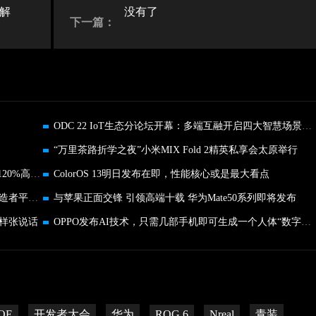
E解
没有了
下一篇：
ODC 22 IoT生态分论坛开幕：多端互融开启四大智慧场景新体验
“万里茶路折学之夜”小米MIX Fold 2精英私享会太原举行
OPPO 开发者大会开幕：IoT业务3年各品类实现超120%高增长
ColorOS 13明日发布在即，性能核心或是最大看点
辛巴辛有志华丽转身，推出面向用户的科技生活创造者平台HOLAX
与苹果正面交锋 引领高端十载 华为Mate50系列即将发布
样张说话
OPPO发布AI技术，只需几部手机即可生成一个人体“数字分身”
OE
开发者大会
华为
ROG 6
Nreal
青装